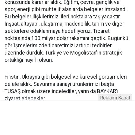
konusunda kararlar aldık. Eğitim, çevre, gençlik ve
spor, enerji gibi muhtelif alanlarda belgeler imzalandı.
Bu belgeler ilişkilerimizi ileri noktalara taşıyacaktır.
İnşaat, altayapı, ulaştırma, madencilik, tarım ve diğer
sektörlere odaklanmaya hedefliyoruz. Ticaret
noktasında 100 milyar dolar rakamını geçtik. Bugünkü
görüşmelerimizde ticaretimizi artırıcı tedbirler
üzerinde durduk. Türkiye ve Moğolistan'ın stratejik
ortaklığı hayırlı olsun.
Filistin, Ukrayna gibi bölgesel ve küresel görüşmeleri
de ele aldık. Savunma sanayi ürünlerimizi başta
TUSAŞ olmak üzere incelediler, yarın da BAYKAR'ı
Reklamı Kapat
ziyaret edecekler.
"GAZZE HALKINA KARŞI SORUMLULUĞU YERİNE
GETİRMELİDİR!"