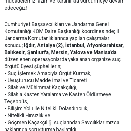
mücadelemizi azim ve kararlılıkla sürdürmeye devam
edeceğiz!
Cumhuriyet Başsavcılıkları ve Jandarma Genel
Komutanlığı KOM Daire Başkanlığı koordinesinde; İl
Jandarma Komutanlıklarınca yapılan çalışmalar
sonucu;
Iğdır, Antalya (2), İstanbul, Afyonkarahisar,
Balıkesir, Şanlıurfa, Mersin, Yalova ve Manisa'da
düzenlenen operasyonlarda yakalanan organize suç
örgütü üyesi şüphelilerin;
-
Suç İşlemek Amacıyla Örgüt Kurmak,
-
Uyuşturucu Madde İmal ve Ticareti
-
Silah ve Mühimmat Kaçakçılığı,
-
Silahla Kasten Yaralama ve Kasten Öldürmeye
Teşebbüs,
-
Bilişim Yolu ile Nitelikli Dolandırıcılık,
-
Nitelikli Hırsızlık ve
-
Göçmen Kaçakçılığı suçlarından Savcılıklarımızca
haklarında soruşturma başlatıldı.