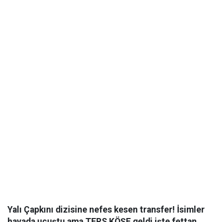
Yalı Çapkını dizisine nefes kesen transfer! İsimler
havada uçuştu ama TERS KÖŞE geldi işte fettan