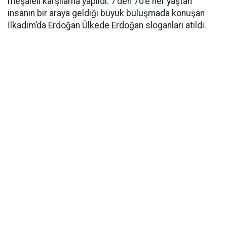
meşaleli karşılama yapıldı. 7’den 70’e her yaştan
insanın bir araya geldiği büyük buluşmada konuşan
İlkadım’da Erdoğan Ülkede Erdoğan sloganları atıldı.