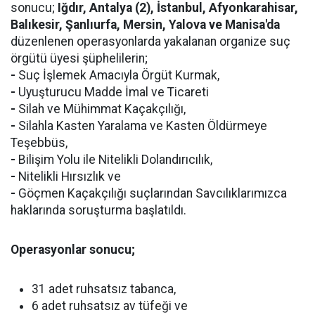
sonucu;
Iğdır, Antalya (2), İstanbul, Afyonkarahisar,
Balıkesir, Şanlıurfa, Mersin, Yalova ve Manisa'da
düzenlenen operasyonlarda yakalanan organize suç
örgütü üyesi şüphelilerin;
-
Suç İşlemek Amacıyla Örgüt Kurmak,
-
Uyuşturucu Madde İmal ve Ticareti
-
Silah ve Mühimmat Kaçakçılığı,
-
Silahla Kasten Yaralama ve Kasten Öldürmeye
Teşebbüs,
-
Bilişim Yolu ile Nitelikli Dolandırıcılık,
-
Nitelikli Hırsızlık ve
-
Göçmen Kaçakçılığı suçlarından Savcılıklarımızca
haklarında soruşturma başlatıldı.
Operasyonlar sonucu;
31 adet ruhsatsız tabanca,
6 adet ruhsatsız av tüfeği ve