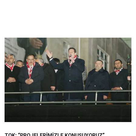
TOK; “PROJELERİMİZLE KONUŞUYORUZ”