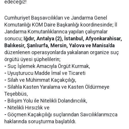
edeceğiz!
Cumhuriyet Başsavcılıkları ve Jandarma Genel
Komutanlığı KOM Daire Başkanlığı koordinesinde; İl
Jandarma Komutanlıklarınca yapılan çalışmalar
sonucu;
Iğdır, Antalya (2), İstanbul, Afyonkarahisar,
Balıkesir, Şanlıurfa, Mersin, Yalova ve Manisa'da
düzenlenen operasyonlarda yakalanan organize suç
örgütü üyesi şüphelilerin;
-
Suç İşlemek Amacıyla Örgüt Kurmak,
-
Uyuşturucu Madde İmal ve Ticareti
-
Silah ve Mühimmat Kaçakçılığı,
-
Silahla Kasten Yaralama ve Kasten Öldürmeye
Teşebbüs,
-
Bilişim Yolu ile Nitelikli Dolandırıcılık,
-
Nitelikli Hırsızlık ve
-
Göçmen Kaçakçılığı suçlarından Savcılıklarımızca
haklarında soruşturma başlatıldı.