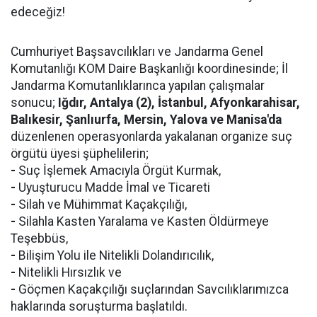
edeceğiz!
Cumhuriyet Başsavcılıkları ve Jandarma Genel
Komutanlığı KOM Daire Başkanlığı koordinesinde; İl
Jandarma Komutanlıklarınca yapılan çalışmalar
sonucu;
Iğdır, Antalya (2), İstanbul, Afyonkarahisar,
Balıkesir, Şanlıurfa, Mersin, Yalova ve Manisa'da
düzenlenen operasyonlarda yakalanan organize suç
örgütü üyesi şüphelilerin;
-
Suç İşlemek Amacıyla Örgüt Kurmak,
-
Uyuşturucu Madde İmal ve Ticareti
-
Silah ve Mühimmat Kaçakçılığı,
-
Silahla Kasten Yaralama ve Kasten Öldürmeye
Teşebbüs,
-
Bilişim Yolu ile Nitelikli Dolandırıcılık,
-
Nitelikli Hırsızlık ve
-
Göçmen Kaçakçılığı suçlarından Savcılıklarımızca
haklarında soruşturma başlatıldı.