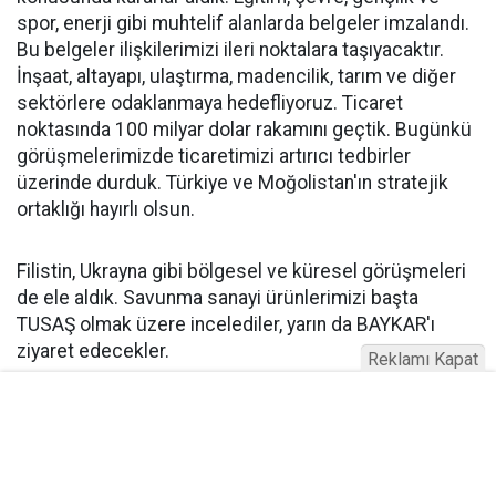
spor, enerji gibi muhtelif alanlarda belgeler imzalandı.
Bu belgeler ilişkilerimizi ileri noktalara taşıyacaktır.
İnşaat, altayapı, ulaştırma, madencilik, tarım ve diğer
sektörlere odaklanmaya hedefliyoruz. Ticaret
noktasında 100 milyar dolar rakamını geçtik. Bugünkü
görüşmelerimizde ticaretimizi artırıcı tedbirler
üzerinde durduk. Türkiye ve Moğolistan'ın stratejik
ortaklığı hayırlı olsun.
Filistin, Ukrayna gibi bölgesel ve küresel görüşmeleri
de ele aldık. Savunma sanayi ürünlerimizi başta
TUSAŞ olmak üzere incelediler, yarın da BAYKAR'ı
ziyaret edecekler.
Reklamı Kapat
"GAZZE HALKINA KARŞI SORUMLULUĞU YERİNE
GETİRMELİDİR!"