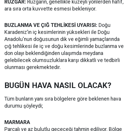
RÜZGAR:
Rüzgarın, genellikle kuzeyli yönlerden hafif,
ara sıra orta kuvvette esmesi bekleniyor.
BUZLANMA VE ÇIĞ TEHLİKESİ UYARISI:
Doğu
Karadeniz’in iç kesimlerinin yüksekleri ile Doğu
Anadolu'nun doğusunun dik ve eğimli yamaçlarında
çığ tehlikesi ile iç ve doğu kesimlerinde buzlanma ve
don olayı beklendiğinden ulaşımda meydana
gelebilecek olumsuzluklara karşı dikkatli ve tedbirli
olunması gerekmektedir.
BUGÜN HAVA NASIL OLACAK?
Tüm bunların yanı sıra bölgelere göre beklenen hava
durumu şöyleydi;
MARMARA
Parçalı ve az bulutlu geçeceği tahmin ediliyor. Bölge