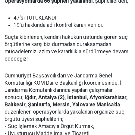
Operasyonlarda 66 şüpheli yakalandı
, Şüphelilerden;
47'si TUTUKLANDI.
19'u hakkında adli kontrol kararı verildi.
Suçta kibirlenen, kendini hukukun üstünde gören suç
örgütlerine karşı biz durmadan duraksamadan
mücadelemizi azim ve kararlılıkla sürdürmeye devam
edeceğiz!
Cumhuriyet Başsavcılıkları ve Jandarma Genel
Komutanlığı KOM Daire Başkanlığı koordinesinde; İl
Jandarma Komutanlıklarınca yapılan çalışmalar
sonucu;
Iğdır, Antalya (2), İstanbul, Afyonkarahisar,
Balıkesir, Şanlıurfa, Mersin, Yalova ve Manisa'da
düzenlenen operasyonlarda yakalanan organize suç
örgütü üyesi şüphelilerin;
-
Suç İşlemek Amacıyla Örgüt Kurmak,
-
Uyuşturucu Madde İmal ve Ticareti