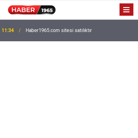
Milyonlarca emekliyi ilgilendiriyor: Zamlı maaşlar
15:52
hesaplarda