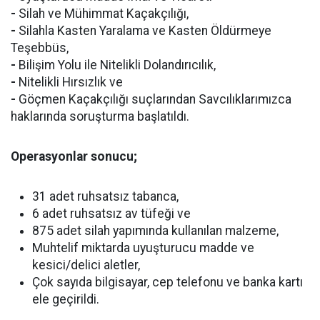
-
Silah ve Mühimmat Kaçakçılığı,
-
Silahla Kasten Yaralama ve Kasten Öldürmeye
Teşebbüs,
-
Bilişim Yolu ile Nitelikli Dolandırıcılık,
-
Nitelikli Hırsızlık ve
-
Göçmen Kaçakçılığı suçlarından Savcılıklarımızca
haklarında soruşturma başlatıldı.
Operasyonlar sonucu;
31 adet ruhsatsız tabanca,
6 adet ruhsatsız av tüfeği ve
875 adet silah yapımında kullanılan malzeme,
Muhtelif miktarda uyuşturucu madde ve
kesici/delici aletler,
Çok sayıda bilgisayar, cep telefonu ve banka kartı
ele geçirildi.