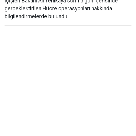
İçişleri Bakanı Ali Yerlikaya son 15 gün içerisinde
gerçekleştirilen Hücre operasyonları hakkında
bilgilendirmelerde bulundu.