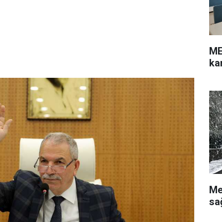
ME
ka
Me
sa