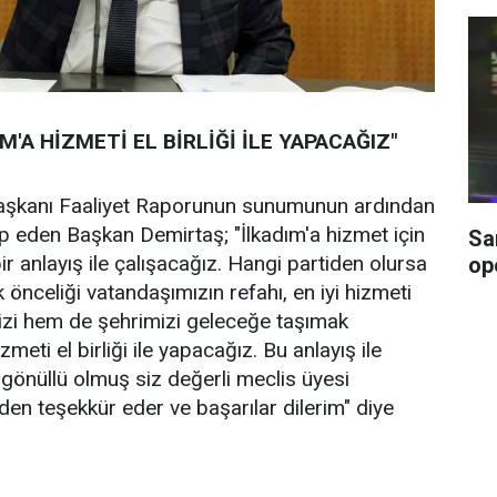
M'A HİZMETİ EL BİRLİĞİ İLE YAPACAĞIZ"
Başkanı Faaliyet Raporunun sunumunun ardından
ap eden Başkan Demirtaş; "İlkadım'a hizmet için
Sa
r anlayış ile çalışacağız. Hangi partiden olursa
op
k önceliği vatandaşımızın refahı, en iyi hizmeti
izi hem de şehrimizi geleceğe taşımak
izmeti el birliği ile yapacağız. Bu anlayış ile
 gönüllü olmuş siz değerli meclis üyesi
en teşekkür eder ve başarılar dilerim" diye