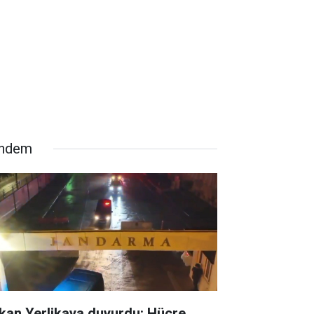
ndem
kan Yerlikaya duyurdu: Hücre