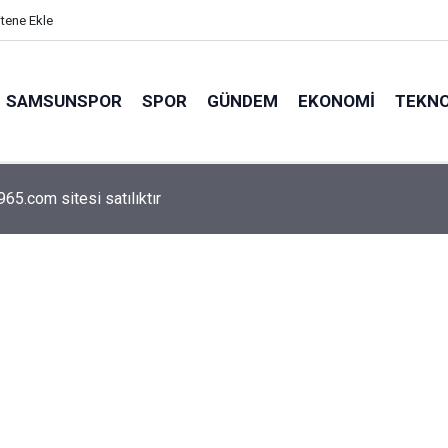
itene Ekle
SAMSUNSPOR
SPOR
GÜNDEM
EKONOMI
TEKNO
arca emekliyi ilgilendiriyor: Zamlı maaşlar hesaplarda