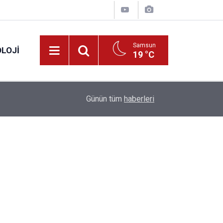
Samsun
LOJI
19 °C
13:53
Fahiş fiyatlar nedeniyle işletmelere 101 milyon l
Günün tüm
haberleri