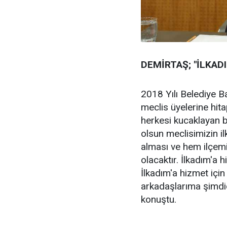
DEMİRTAŞ; "İLKADI
2018 Yılı Belediye 
meclis üyelerine hit
herkesi kucaklayan bi
olsun meclisimizin il
alması ve hem ilçem
olacaktır. İlkadım'a h
İlkadım'a hizmet için
arkadaşlarıma şimdid
konuştu.