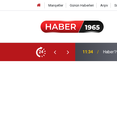
Manşetler
Günün Haberleri
Arşiv
S
24
15:52
Milyonl