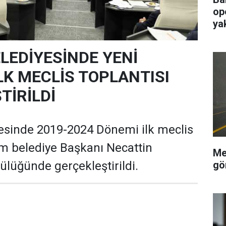
op
ya
ELEDİYESİNDE YENİ
LK MECLİS TOPLANTISI
TİRİLDİ
esinde 2019-2024 Dönemi ilk meclis
dım belediye Başkanı Necattin
Me
gö
ülüğünde gerçekleştirildi.