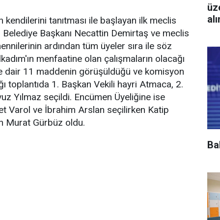
üz
al
n kendilerini tanıtması ile başlayan ilk meclis
m Belediye Başkanı Necattin Demirtaş ve meclis
ennilerinin ardından tüm üyeler sıra ile söz
İlkadım'ın menfaatine olan çalışmaların olacağı
e dair 11 maddenin görüşüldüğü ve komisyon
ğı toplantıda 1. Başkan Vekili hayri Atmaca, 2.
vuz Yılmaz seçildi. Encümen Üyeliğine ise
 Varol ve İbrahim Arslan seçilirken Katip
ün Murat Gürbüz oldu.
Ba