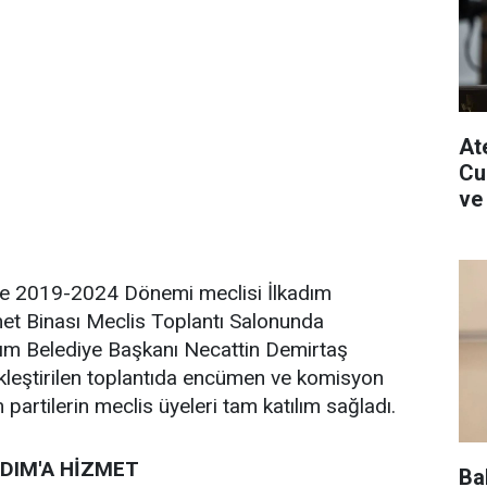
Ate
Cu
ve
de 2019-2024 Dönemi meclisi İlkadım
met Binası Meclis Toplantı Salonunda
kadım Belediye Başkanı Necattin Demirtaş
kleştirilen toplantıda encümen ve komisyon
m partilerin meclis üyeleri tam katılım sağladı.
ADIM'A HİZMET
Ba