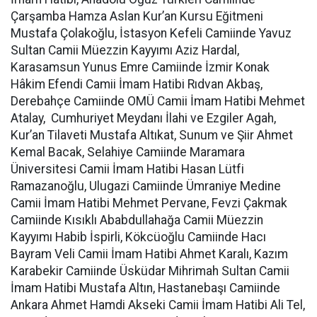
Çarşamba Hamza Aslan Kur’an Kursu Eğitmeni
Mustafa Çolakoğlu, İstasyon Kefeli Camiinde Yavuz
Sultan Camii Müezzin Kayyımı Aziz Hardal,
Karasamsun Yunus Emre Camiinde İzmir Konak
Hâkim Efendi Camii İmam Hatibi Rıdvan Akbaş,
Derebahçe Camiinde OMÜ Camii İmam Hatibi Mehmet
Atalay, Cumhuriyet Meydanı İlahi ve Ezgiler Agah,
Kur’an Tilaveti Mustafa Altıkat, Sunum ve Şiir Ahmet
Kemal Bacak, Selahiye Camiinde Maramara
Üniversitesi Camii İmam Hatibi Hasan Lütfi
Ramazanoğlu, Ulugazi Camiinde Ümraniye Medine
Camii İmam Hatibi Mehmet Pervane, Fevzi Çakmak
Camiinde Kısıklı Ababdullahağa Camii Müezzin
Kayyımı Habib İspirli, Kökcüoğlu Camiinde Hacı
Bayram Veli Camii İmam Hatibi Ahmet Karalı, Kazım
Karabekir Camiinde Üsküdar Mihrimah Sultan Camii
İmam Hatibi Mustafa Altın, Hastanebaşı Camiinde
Ankara Ahmet Hamdi Akseki Camii İmam Hatibi Ali Tel,