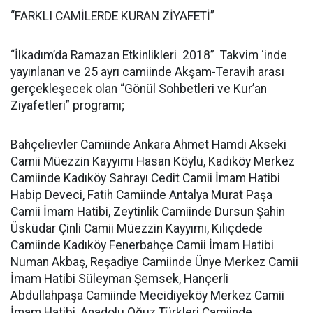
“FARKLI CAMİLERDE KURAN ZİYAFETİ”
“İlkadım’da Ramazan Etkinlikleri 2018” Takvim ‘inde
yayınlanan ve 25 ayrı camiinde Akşam-Teravih arası
gerçekleşecek olan “Gönül Sohbetleri ve Kur’an
Ziyafetleri” programı;
Bahçelievler Camiinde Ankara Ahmet Hamdi Akseki
Camii Müezzin Kayyımı Hasan Köylü, Kadıköy Merkez
Camiinde Kadıköy Sahrayı Cedit Camii İmam Hatibi
Habip Deveci, Fatih Camiinde Antalya Murat Paşa
Camii İmam Hatibi, Zeytinlik Camiinde Dursun Şahin
Üsküdar Çinli Camii Müezzin Kayyımı, Kılıçdede
Camiinde Kadıköy Fenerbahçe Camii İmam Hatibi
Numan Akbaş, Reşadiye Camiinde Ünye Merkez Camii
İmam Hatibi Süleyman Şemsek, Hançerli
Abdullahpaşa Camiinde Mecidiyeköy Merkez Camii
İmam Hatibi, Anadolu Oğuz Türkleri Camiinde