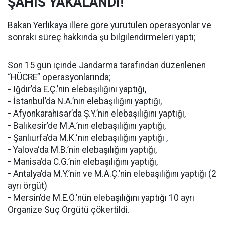
ŞAHIS YAKALANDI!
Bakan Yerlikaya illere göre yürütülen operasyonlar ve
sonraki süreç hakkında şu bilgilendirmeleri yaptı;
Son 15 gün içinde Jandarma tarafından düzenlenen
“HÜCRE” operasyonlarında;
-
Iğdır’da E.Ç.’nin elebaşılığını yaptığı,
-
İstanbul’da N.A.’nın elebaşılığını yaptığı,
-
Afyonkarahisar’da Ş.Y.’nin elebaşılığını yaptığı,
-
Balıkesir’de M.A.’nın elebaşılığını yaptığı,
-
Şanlıurfa’da M.K.‘nın elebaşılığını yaptığı ,
-
Yalova‘da M.B.’nin elebaşılığını yaptığı,
-
Manisa’da C.G.’nin elebaşılığını yaptığı,
-
Antalya’da M.Y.’nin ve M.A.Ç.’nin elebaşılığını yaptığı (2
ayrı örgüt)
-
Mersin’de M.E.Ö.’nün elebaşılığını yaptığı 10 ayrı
Organize Suç Örgütü çökertildi.