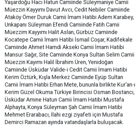
Yaşardoğu Hacı Hatun Camiinde Süleymaniye Camii
Müezzin Kayyımı Davut Avcı, Cedit Nebiler Camiinde
Ataköy Ömer Duruk Camii İmam Hatibi Adem Karabey,
Unkapanı Süleyman Efendi Camiinde Fatih Camii
Müezzim Kayyımı Halit Aslan, Gürbüz Camiinde
Kocatepe Camii İmam Hatibi İsmail Coşar, Kadifekale
Camiinde Ahmet Hamdi Akseki Camii İmam Hatibi
Mansur Sağır, Site Camiinde Konya Sultan Selim Camii
Müezzin Kayımı Halil İbrahim Üren, Yenidoğan
Camiinde Üsküdar Valide-i Cedit Camii İmam Hatibi
Kerim Öztürk, Kışla Merkez Camiinde Eyüp Sultan
Camii İmam Hatibi Erhan Mete, bununla birlikte Kur’an-ı
Kerim Güzel Okuma Türkiye Birincisi Osman Bostancı,
Üsküdar Amine Hatun Camii İmam Hatibi Mustafa
Alphayta, Konya Süleyman Şah Camii İmam Hatibi
Mehmet Erarabacı, İlahi ezgi ziyafeti için Mustafa
Demirci Ramazan ayında vatandaşlarla buluşacak.