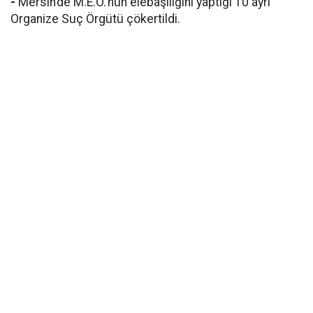
-
Mersin’de M.E.Ö.’nün elebaşılığını yaptığı 10 ayrı
Organize Suç Örgütü çökertildi.