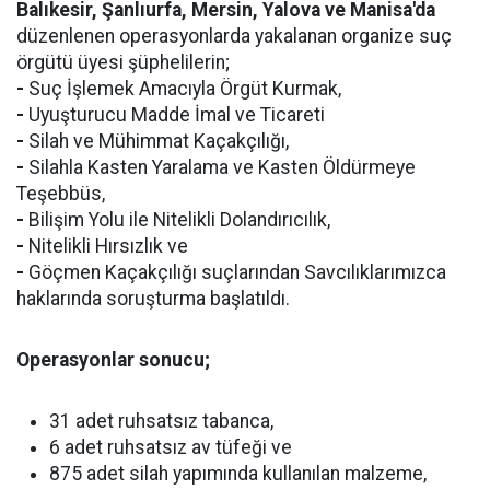
Balıkesir, Şanlıurfa, Mersin, Yalova ve Manisa'da
düzenlenen operasyonlarda yakalanan organize suç
örgütü üyesi şüphelilerin;
-
Suç İşlemek Amacıyla Örgüt Kurmak,
-
Uyuşturucu Madde İmal ve Ticareti
-
Silah ve Mühimmat Kaçakçılığı,
-
Silahla Kasten Yaralama ve Kasten Öldürmeye
Teşebbüs,
-
Bilişim Yolu ile Nitelikli Dolandırıcılık,
-
Nitelikli Hırsızlık ve
-
Göçmen Kaçakçılığı suçlarından Savcılıklarımızca
haklarında soruşturma başlatıldı.
Operasyonlar sonucu;
31 adet ruhsatsız tabanca,
6 adet ruhsatsız av tüfeği ve
875 adet silah yapımında kullanılan malzeme,