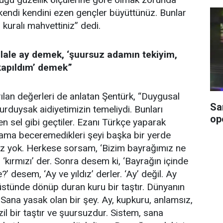
endi kendini ezen gençler büyüttünüz. Bunlar
 kuralı mahvettiniz” dedi.
lale ay demek, ‘şuursuz adamın tekiyim,
kapıldım’ demek”
ılan değerleri de anlatan Şentürk, “Duygusal
Sa
urduysak aidiyetimizin temeliydi. Bunları
op
n sel gibi geçtiler. Ezanı Türkçe yaparak
 ama beceremedikleri şeyi başka bir yerde
iz yok. Herkese sorsam, ‘Bizim bayrağımız ne
‘kırmızı’ der. Sonra desem ki, ‘Bayrağın içinde
’ desem, ‘Ay ve yıldız’ derler. ‘Ay’ değil. Ay
üstünde dönüp duran kuru bir taştır. Dünyanın
 Sana yasak olan bir şey. Ay, kupkuru, anlamsız,
ezil bir taştır ve şuursuzdur. Sistem, sana