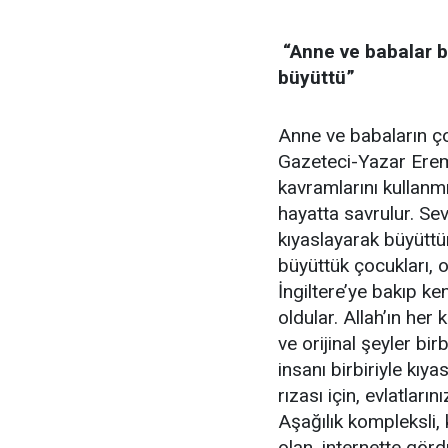
“Anne ve babalar bi
büyüttü”
Anne ve babaların ço
Gazeteci-Yazar Erem 
kavramlarını kullanm
hayatta savrulur. Sev
kıyaslayarak büyüttü
büyüttük çocukları, 
İngiltere’ye bakıp ke
oldular. Allah’ın her 
ve orijinal şeyler bi
insanı birbiriyle kıya
rızası için, evlatlar
Aşağılık kompleksli, 
olan, internette gör