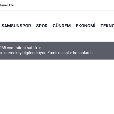
itene Ekle
SAMSUNSPOR
SPOR
GÜNDEM
EKONOMI
TEKNO
arca emekliyi ilgilendiriyor: Zamlı maaşlar hesaplarda