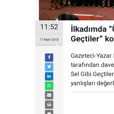
11:52
İlkadımda “
Geçtiler” k
17 Mart 2018
Gazeteci-Yazar 
tarafından dav
Sel Gibi Geçtil
yanlışları değer