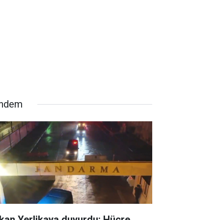
ndem
kan Yerlikaya duyurdu: Hücre