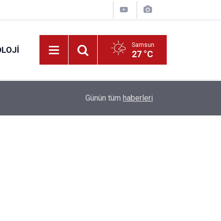
Samsun
LOJI
27 °C
13:53
Fahiş fiyatlar nedeniyle işletmelere 101 milyon l
Günün tüm
haberleri