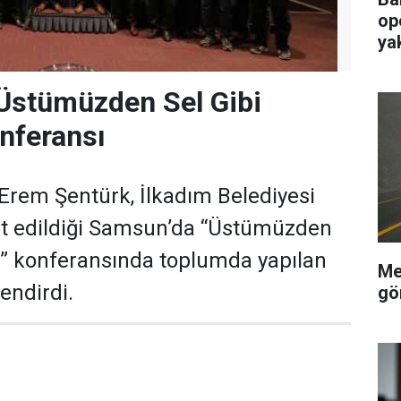
op
ya
Üstümüzden Sel Gibi
onferansı
Erem Şentürk, İlkadım Belediyesi
et edildiği Samsun’da “Üstümüzden
er” konferansında toplumda yapılan
Me
lendirdi.
gö