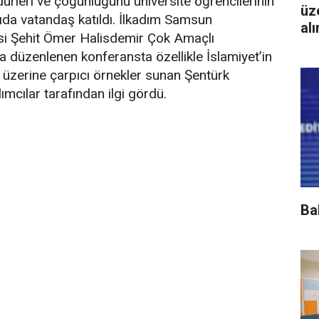
ürleri ve çoğunluğunu üniversite öğrencilerinin
üz
ıda vatandaş katıldı. İlkadım Samsun
al
si Şehit Ömer Halisdemir Çok Amaçlı
düzenlenen konferansta özellikle İslamiyet’in
üzerine çarpıcı örnekler sunan Şentürk
lımcılar tarafından ilgi gördü.
Ba