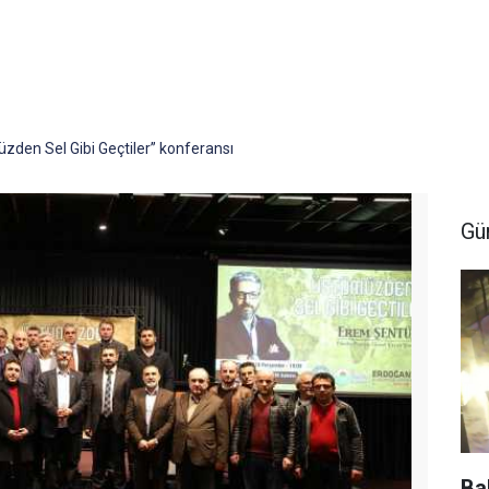
zden Sel Gibi Geçtiler” konferansı
Gü
Ba