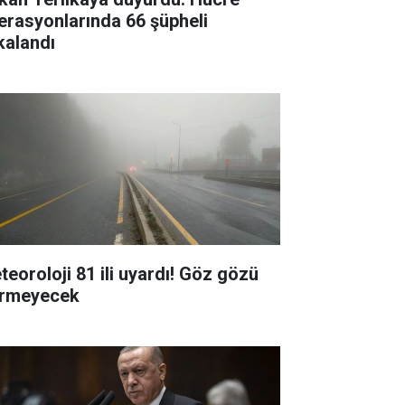
erasyonlarında 66 şüpheli
kalandı
teoroloji 81 ili uyardı! Göz gözü
rmeyecek