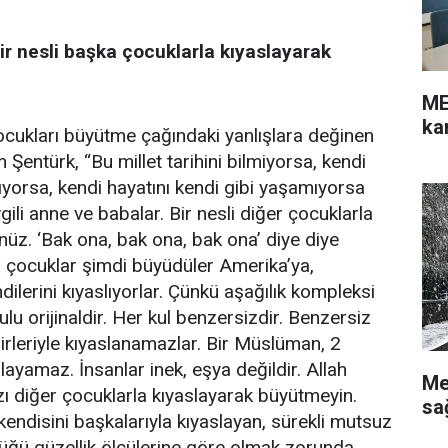
r nesli başka çocuklarla kıyaslayarak
ME
ka
cukları büyütme çağındaki yanlışlara değinen
Şentürk, “Bu millet tarihini bilmiyorsa, kendi
ıyorsa, kendi hayatını kendi gibi yaşamıyorsa
gili anne ve babalar. Bir nesli diğer çocuklarla
nüz. ‘Bak ona, bak ona, bak ona’ diye diye
o çocuklar şimdi büyüdüler Amerika’ya,
ndilerini kıyaslıyorlar. Çünkü aşağılık kompleksi
kulu orijinaldir. Her kul benzersizdir. Benzersiz
rbirleriyle kıyaslanamazlar. Bir Müslüman, 2
slayamaz. İnsanlar inek, eşya değildir. Allah
Me
ınızı diğer çocuklarla kıyaslayarak büyütmeyin.
sa
kendisini başkalarıyla kıyaslayan, sürekli mutsuz
düğü güzellik ölçülerine göre olmak zorunda