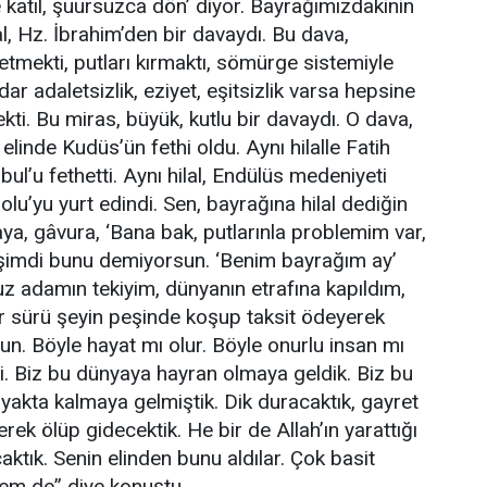
 katıl, şuursuzca dön’ diyor. Bayrağımızdakinin
lal, Hz. İbrahim’den bir davaydı. Bu dava,
etmekti, putları kırmaktı, sömürge sistemiyle
ar adaletsizlik, eziyet, eşitsizlik varsa hepsine
ti. Bu miras, büyük, kutlu bir davaydı. O dava,
 elinde Kudüs’ün fethi oldu. Aynı hilalle Fatih
l’u fethetti. Aynı hilal, Endülüs medeniyeti
dolu’yu yurt edindi. Sen, bayrağına hilal dediğin
ya, gâvura, ‘Bana bak, putlarınla problemim var,
 şimdi bunu demiyorsun. ‘Benim bayrağım ay’
z adamın tekiyim, dünyanın etrafına kapıldım,
r sürü şeyin peşinde koşup taksit ödeyerek
n. Böyle hayat mı olur. Böyle onurlu insan mı
ti. Biz bu dünyaya hayran olmaya geldik. Biz bu
yakta kalmaya gelmiştik. Dik duracaktık, gayret
rek ölüp gidecektik. He bir de Allah’ın yarattığı
ktık. Senin elinden bunu aldılar. Çok basit
hem de” diye konuştu.