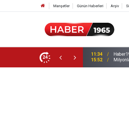
Manşetler
Günün Haberleri
Arşiv
S
24
15:52
Milyonl