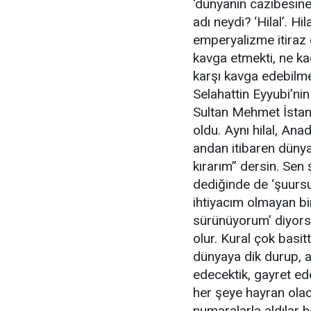
‘dünyanın cazibesine
adı neydi? ‘Hilal’. Hi
emperyalizme itiraz 
kavga etmekti, ne kad
karşı kavga edebilmek
Selahattin Eyyubi’nin
Sultan Mehmet İstanbu
oldu. Aynı hilal, Ana
andan itibaren dünya
kırarım” dersin. Sen
dediğinde de ‘şuursu
ihtiyacım olmayan bi
sürünüyorum’ diyorsu
olur. Kural çok basit
dünyaya dik durup, a
edecektik, gayret ede
her şeye hayran olaca
numaralarla aldılar 