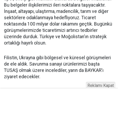
Bu belgeler ilişkilerimizi ileri noktalara taşıyacaktır.
İnşaat, altayapı, ulaştırma, madencilik, tarım ve diğer
sektörlere odaklanmaya hedefliyoruz. Ticaret
noktasında 100 milyar dolar rakamını geçtik. Bugünkü
görüşmelerimizde ticaretimizi artırıcı tedbirler
üzerinde durduk. Türkiye ve Moğolistan'ın stratejik
ortaklığı hayırlı olsun.
Filistin, Ukrayna gibi bölgesel ve küresel görüşmeleri
de ele aldık. Savunma sanayi ürünlerimizi başta
TUSAŞ olmak üzere incelediler, yarın da BAYKAR'ı
ziyaret edecekler.
Reklamı Kapat
"GAZZE HALKINA KARŞI SORUMLULUĞU YERİNE
GETİRMELİDİR!"
Dün akşam Hamas ile İsrail arasındaki ateşkese de