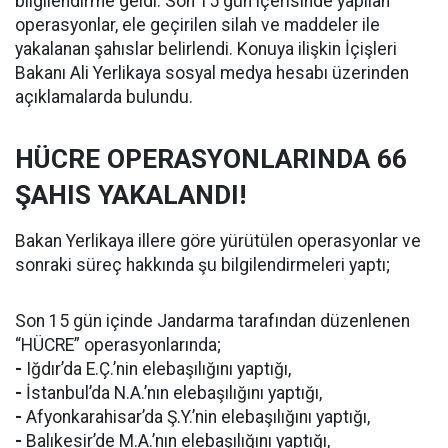
bilgilendirme geldi. Son 15 gün içerisinde yapılan
operasyonlar, ele geçirilen silah ve maddeler ile
yakalanan şahıslar belirlendi. Konuya ilişkin İçişleri
Bakanı Ali Yerlikaya sosyal medya hesabı üzerinden
açıklamalarda bulundu.
HÜCRE OPERASYONLARINDA 66
ŞAHIS YAKALANDI!
Bakan Yerlikaya illere göre yürütülen operasyonlar ve
sonraki süreç hakkında şu bilgilendirmeleri yaptı;
Son 15 gün içinde Jandarma tarafından düzenlenen
“HÜCRE” operasyonlarında;
-
Iğdır’da E.Ç.’nin elebaşılığını yaptığı,
-
İstanbul’da N.A.’nın elebaşılığını yaptığı,
-
Afyonkarahisar’da Ş.Y.’nin elebaşılığını yaptığı,
-
Balıkesir’de M.A.’nın elebaşılığını yaptığı,