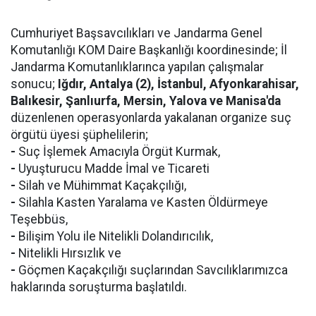
Cumhuriyet Başsavcılıkları ve Jandarma Genel
Komutanlığı KOM Daire Başkanlığı koordinesinde; İl
Jandarma Komutanlıklarınca yapılan çalışmalar
sonucu;
Iğdır, Antalya (2), İstanbul, Afyonkarahisar,
Balıkesir, Şanlıurfa, Mersin, Yalova ve Manisa'da
düzenlenen operasyonlarda yakalanan organize suç
örgütü üyesi şüphelilerin;
-
Suç İşlemek Amacıyla Örgüt Kurmak,
-
Uyuşturucu Madde İmal ve Ticareti
-
Silah ve Mühimmat Kaçakçılığı,
-
Silahla Kasten Yaralama ve Kasten Öldürmeye
Teşebbüs,
-
Bilişim Yolu ile Nitelikli Dolandırıcılık,
-
Nitelikli Hırsızlık ve
-
Göçmen Kaçakçılığı suçlarından Savcılıklarımızca
haklarında soruşturma başlatıldı.