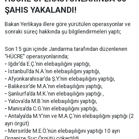
ŞAHIS YAKALANDI!
Bakan Yerlikaya illere göre yürütülen operasyonlar ve
sonraki süreç hakkında şu bilgilendirmeleri yaptı;
Son 15 gün içinde Jandarma tarafından düzenlenen
“HÜCRE” operasyonlarında;
-
Iğdır’da E.Ç.’nin elebaşılığını yaptığı,
-
İstanbul’da N.A.’nın elebaşılığını yaptığı,
-
Afyonkarahisar’da Ş.Y.’nin elebaşılığını yaptığı,
-
Balıkesir’de M.A.’nın elebaşılığını yaptığı,
-
Şanlıurfa’da M.K.‘nın elebaşılığını yaptığı ,
-
Yalova‘da M.B.’nin elebaşılığını yaptığı,
-
Manisa’da C.G.’nin elebaşılığını yaptığı,
-
Antalya’da M.Y.’nin ve M.A.Ç.’nin elebaşılığını yaptığı (2
ayrı örgüt)
-
Mersin’de M.E.Ö.’nün elebaşılığını yaptığı 10 ayrı
Organize Suç Örgütü çökertildi.