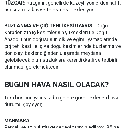
RÜZGAR:
Rüzgarın, genellikle kuzeyli yönlerden hafif,
ara sıra orta kuvvette esmesi bekleniyor.
BUZLANMA VE ÇIĞ TEHLİKESİ UYARISI:
Doğu
Karadeniz’in iç kesimlerinin yüksekleri ile Doğu
Anadolu'nun doğusunun dik ve eğimli yamaçlarında
çığ tehlikesi ile iç ve doğu kesimlerinde buzlanma ve
don olayı beklendiğinden ulaşımda meydana
gelebilecek olumsuzluklara karşı dikkatli ve tedbirli
olunması gerekmektedir.
BUGÜN HAVA NASIL OLACAK?
Tüm bunların yanı sıra bölgelere göre beklenen hava
durumu şöyleydi;
MARMARA
Parçalı ve az bulutlu geçeceği tahmin ediliyor. Bölge