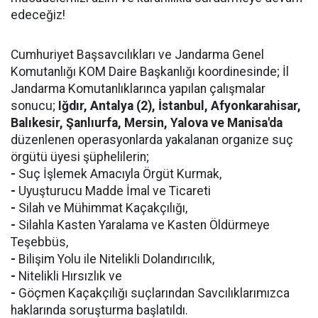
edeceğiz!
Cumhuriyet Başsavcılıkları ve Jandarma Genel
Komutanlığı KOM Daire Başkanlığı koordinesinde; İl
Jandarma Komutanlıklarınca yapılan çalışmalar
sonucu;
Iğdır, Antalya (2), İstanbul, Afyonkarahisar,
Balıkesir, Şanlıurfa, Mersin, Yalova ve Manisa'da
düzenlenen operasyonlarda yakalanan organize suç
örgütü üyesi şüphelilerin;
-
Suç İşlemek Amacıyla Örgüt Kurmak,
-
Uyuşturucu Madde İmal ve Ticareti
-
Silah ve Mühimmat Kaçakçılığı,
-
Silahla Kasten Yaralama ve Kasten Öldürmeye
Teşebbüs,
-
Bilişim Yolu ile Nitelikli Dolandırıcılık,
-
Nitelikli Hırsızlık ve
-
Göçmen Kaçakçılığı suçlarından Savcılıklarımızca
haklarında soruşturma başlatıldı.