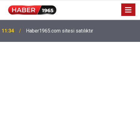
Milyonlarca emekliyi ilgilendiriyor: Zamlı maaşlar
15:52
hesaplarda