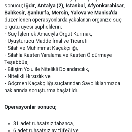
sonucu;
Iğdır, Antalya (2), İstanbul, Afyonkarahisar,
Balıkesir, Şanlıurfa, Mersin, Yalova ve Manisa'da
düzenlenen operasyonlarda yakalanan organize suç
örgütü üyesi şüphelilerin;
-
Suç İşlemek Amacıyla Örgüt Kurmak,
-
Uyuşturucu Madde İmal ve Ticareti
-
Silah ve Mühimmat Kaçakçılığı,
-
Silahla Kasten Yaralama ve Kasten Öldürmeye
Teşebbüs,
-
Bilişim Yolu ile Nitelikli Dolandırıcılık,
-
Nitelikli Hırsızlık ve
-
Göçmen Kaçakçılığı suçlarından Savcılıklarımızca
haklarında soruşturma başlatıldı.
Operasyonlar sonucu;
31 adet ruhsatsız tabanca,
6 adet ruhsatsız av tüfeği ve