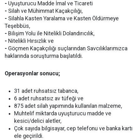
-
Uyuşturucu Madde İmal ve Ticareti
-
Silah ve Mühimmat Kaçakçılığı,
-
Silahla Kasten Yaralama ve Kasten Öldürmeye
Teşebbüs,
-
Bilişim Yolu ile Nitelikli Dolandırıcılık,
-
Nitelikli Hırsızlık ve
-
Göçmen Kaçakçılığı suçlarından Savcılıklarımızca
haklarında soruşturma başlatıldı.
Operasyonlar sonucu;
31 adet ruhsatsız tabanca,
6 adet ruhsatsız av tüfeği ve
875 adet silah yapımında kullanılan malzeme,
Muhtelif miktarda uyuşturucu madde ve
kesici/delici aletler,
Çok sayıda bilgisayar, cep telefonu ve banka kartı
ele geçirildi.