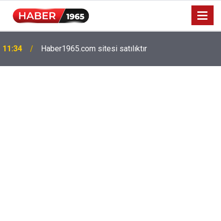
Milyonlarca emekliyi ilgilendiriyor: Zamlı maaşlar
15:52
hesaplarda