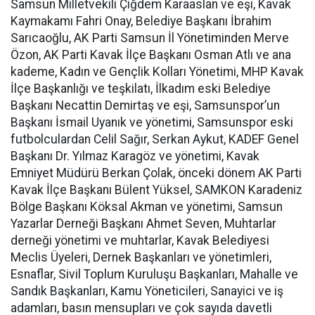
Samsun Milletvekili Çiğdem Karaaslan ve eşi, Kavak
Kaymakamı Fahri Onay, Belediye Başkanı İbrahim
Sarıcaoğlu, AK Parti Samsun İl Yönetiminden Merve
Özon, AK Parti Kavak İlçe Başkanı Osman Atlı ve ana
kademe, Kadın ve Gençlik Kolları Yönetimi, MHP Kavak
İlçe Başkanlığı ve teşkilatı, İlkadım eski Belediye
Başkanı Necattin Demirtaş ve eşi, Samsunspor’un
Başkanı İsmail Uyanık ve yönetimi, Samsunspor eski
futbolculardan Celil Sağır, Serkan Aykut, KADEF Genel
Başkanı Dr. Yılmaz Karagöz ve yönetimi, Kavak
Emniyet Müdürü Berkan Çolak, önceki dönem AK Parti
Kavak İlçe Başkanı Bülent Yüksel, SAMKON Karadeniz
Bölge Başkanı Köksal Akman ve yönetimi, Samsun
Yazarlar Derneği Başkanı Ahmet Seven, Muhtarlar
derneği yönetimi ve muhtarlar, Kavak Belediyesi
Meclis Üyeleri, Dernek Başkanları ve yönetimleri,
Esnaflar, Sivil Toplum Kuruluşu Başkanları, Mahalle ve
Sandık Başkanları, Kamu Yöneticileri, Sanayici ve iş
adamları, basın mensupları ve çok sayıda davetli