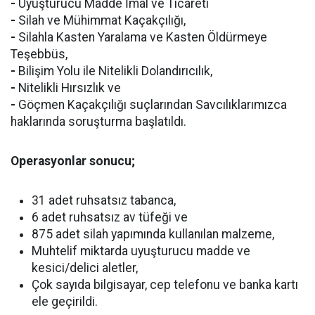
-
Uyuşturucu Madde İmal ve Ticareti
-
Silah ve Mühimmat Kaçakçılığı,
-
Silahla Kasten Yaralama ve Kasten Öldürmeye
Teşebbüs,
-
Bilişim Yolu ile Nitelikli Dolandırıcılık,
-
Nitelikli Hırsızlık ve
-
Göçmen Kaçakçılığı suçlarından Savcılıklarımızca
haklarında soruşturma başlatıldı.
Operasyonlar sonucu;
31 adet ruhsatsız tabanca,
6 adet ruhsatsız av tüfeği ve
875 adet silah yapımında kullanılan malzeme,
Muhtelif miktarda uyuşturucu madde ve
kesici/delici aletler,
Çok sayıda bilgisayar, cep telefonu ve banka kartı
ele geçirildi.