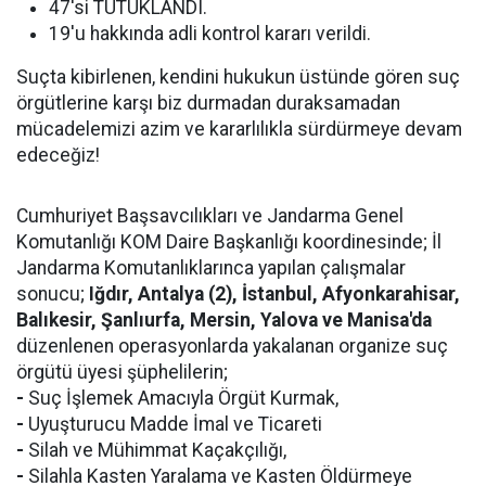
47'si TUTUKLANDI.
19'u hakkında adli kontrol kararı verildi.
Suçta kibirlenen, kendini hukukun üstünde gören suç
örgütlerine karşı biz durmadan duraksamadan
mücadelemizi azim ve kararlılıkla sürdürmeye devam
edeceğiz!
Cumhuriyet Başsavcılıkları ve Jandarma Genel
Komutanlığı KOM Daire Başkanlığı koordinesinde; İl
Jandarma Komutanlıklarınca yapılan çalışmalar
sonucu;
Iğdır, Antalya (2), İstanbul, Afyonkarahisar,
Balıkesir, Şanlıurfa, Mersin, Yalova ve Manisa'da
düzenlenen operasyonlarda yakalanan organize suç
örgütü üyesi şüphelilerin;
-
Suç İşlemek Amacıyla Örgüt Kurmak,
-
Uyuşturucu Madde İmal ve Ticareti
-
Silah ve Mühimmat Kaçakçılığı,
-
Silahla Kasten Yaralama ve Kasten Öldürmeye