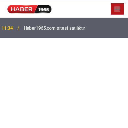
Milyonlarca emekliyi ilgilendiriyor: Zamlı maaşlar
15:52
hesaplarda