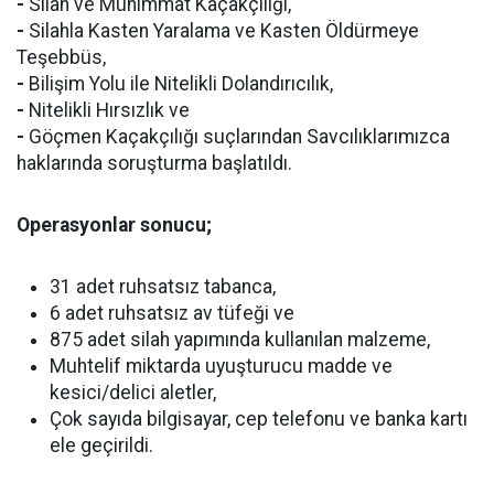
-
Silah ve Mühimmat Kaçakçılığı,
-
Silahla Kasten Yaralama ve Kasten Öldürmeye
Teşebbüs,
-
Bilişim Yolu ile Nitelikli Dolandırıcılık,
-
Nitelikli Hırsızlık ve
-
Göçmen Kaçakçılığı suçlarından Savcılıklarımızca
haklarında soruşturma başlatıldı.
Operasyonlar sonucu;
31 adet ruhsatsız tabanca,
6 adet ruhsatsız av tüfeği ve
875 adet silah yapımında kullanılan malzeme,
Muhtelif miktarda uyuşturucu madde ve
kesici/delici aletler,
Çok sayıda bilgisayar, cep telefonu ve banka kartı
ele geçirildi.