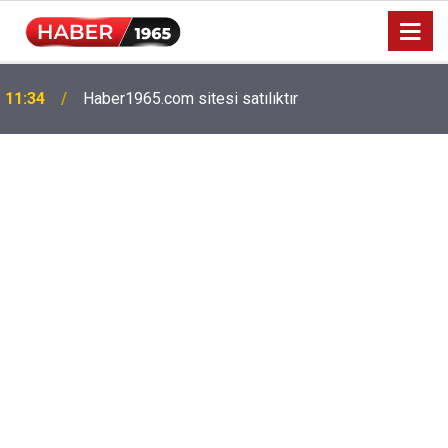
Milyonlarca emekliyi ilgilendiriyor: Zamlı maaşlar
15:52
hesaplarda