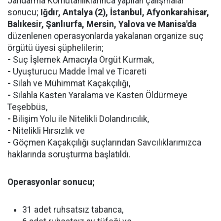
Jandarma Komutanlıklarınca yapılan çalışmalar
sonucu;
Iğdır, Antalya (2), İstanbul, Afyonkarahisar,
Balıkesir, Şanlıurfa, Mersin, Yalova ve Manisa'da
düzenlenen operasyonlarda yakalanan organize suç
örgütü üyesi şüphelilerin;
-
Suç İşlemek Amacıyla Örgüt Kurmak,
-
Uyuşturucu Madde İmal ve Ticareti
-
Silah ve Mühimmat Kaçakçılığı,
-
Silahla Kasten Yaralama ve Kasten Öldürmeye
Teşebbüs,
-
Bilişim Yolu ile Nitelikli Dolandırıcılık,
-
Nitelikli Hırsızlık ve
-
Göçmen Kaçakçılığı suçlarından Savcılıklarımızca
haklarında soruşturma başlatıldı.
Operasyonlar sonucu;
31 adet ruhsatsız tabanca,