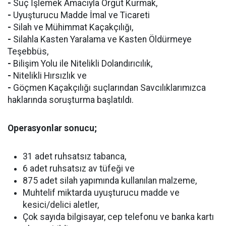
-
Suç İşlemek Amacıyla Örgüt Kurmak,
-
Uyuşturucu Madde İmal ve Ticareti
-
Silah ve Mühimmat Kaçakçılığı,
-
Silahla Kasten Yaralama ve Kasten Öldürmeye
Teşebbüs,
-
Bilişim Yolu ile Nitelikli Dolandırıcılık,
-
Nitelikli Hırsızlık ve
-
Göçmen Kaçakçılığı suçlarından Savcılıklarımızca
haklarında soruşturma başlatıldı.
Operasyonlar sonucu;
31 adet ruhsatsız tabanca,
6 adet ruhsatsız av tüfeği ve
875 adet silah yapımında kullanılan malzeme,
Muhtelif miktarda uyuşturucu madde ve
kesici/delici aletler,
Çok sayıda bilgisayar, cep telefonu ve banka kartı