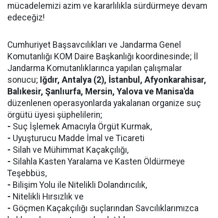
mücadelemizi azim ve kararlılıkla sürdürmeye devam
edeceğiz!
Cumhuriyet Başsavcılıkları ve Jandarma Genel
Komutanlığı KOM Daire Başkanlığı koordinesinde; İl
Jandarma Komutanlıklarınca yapılan çalışmalar
sonucu;
Iğdır, Antalya (2), İstanbul, Afyonkarahisar,
Balıkesir, Şanlıurfa, Mersin, Yalova ve Manisa'da
düzenlenen operasyonlarda yakalanan organize suç
örgütü üyesi şüphelilerin;
-
Suç İşlemek Amacıyla Örgüt Kurmak,
-
Uyuşturucu Madde İmal ve Ticareti
-
Silah ve Mühimmat Kaçakçılığı,
-
Silahla Kasten Yaralama ve Kasten Öldürmeye
Teşebbüs,
-
Bilişim Yolu ile Nitelikli Dolandırıcılık,
-
Nitelikli Hırsızlık ve
-
Göçmen Kaçakçılığı suçlarından Savcılıklarımızca