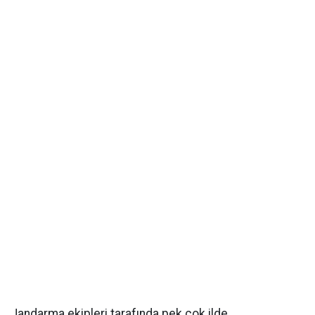
Jandarma ekipleri tarafında pek çok ilde