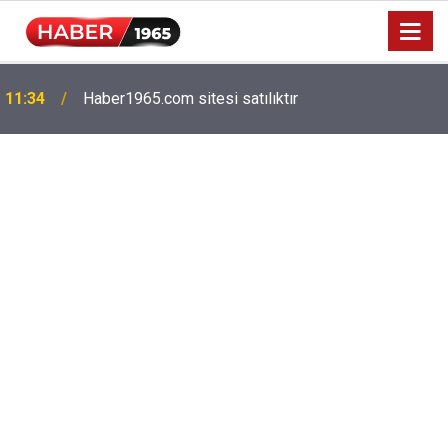
Milyonlarca emekliyi ilgilendiriyor: Zamlı maaşlar
15:52
hesaplarda