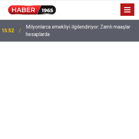
Milyonlarca emekliyi ilgilendiriyor: Zamlı maaşlar
15:52
Fahiş fiyatlar nedeniyle işletmelere 101 milyon lira
hesaplarda
13:53
ceza!