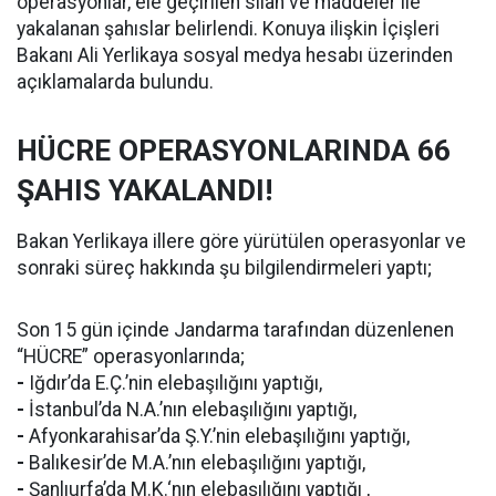
operasyonlar, ele geçirilen silah ve maddeler ile
yakalanan şahıslar belirlendi. Konuya ilişkin İçişleri
Bakanı Ali Yerlikaya sosyal medya hesabı üzerinden
açıklamalarda bulundu.
HÜCRE OPERASYONLARINDA 66
ŞAHIS YAKALANDI!
Bakan Yerlikaya illere göre yürütülen operasyonlar ve
sonraki süreç hakkında şu bilgilendirmeleri yaptı;
Son 15 gün içinde Jandarma tarafından düzenlenen
“HÜCRE” operasyonlarında;
-
Iğdır’da E.Ç.’nin elebaşılığını yaptığı,
-
İstanbul’da N.A.’nın elebaşılığını yaptığı,
-
Afyonkarahisar’da Ş.Y.’nin elebaşılığını yaptığı,
-
Balıkesir’de M.A.’nın elebaşılığını yaptığı,
-
Şanlıurfa’da M.K.‘nın elebaşılığını yaptığı ,