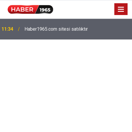
Milyonlarca emekliyi ilgilendiriyor: Zamlı maaşlar
15:52
hesaplarda