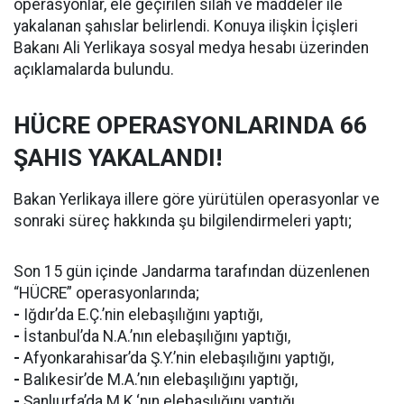
operasyonlar, ele geçirilen silah ve maddeler ile
yakalanan şahıslar belirlendi. Konuya ilişkin İçişleri
Bakanı Ali Yerlikaya sosyal medya hesabı üzerinden
açıklamalarda bulundu.
HÜCRE OPERASYONLARINDA 66
ŞAHIS YAKALANDI!
Bakan Yerlikaya illere göre yürütülen operasyonlar ve
sonraki süreç hakkında şu bilgilendirmeleri yaptı;
Son 15 gün içinde Jandarma tarafından düzenlenen
“HÜCRE” operasyonlarında;
-
Iğdır’da E.Ç.’nin elebaşılığını yaptığı,
-
İstanbul’da N.A.’nın elebaşılığını yaptığı,
-
Afyonkarahisar’da Ş.Y.’nin elebaşılığını yaptığı,
-
Balıkesir’de M.A.’nın elebaşılığını yaptığı,
-
Şanlıurfa’da M.K.‘nın elebaşılığını yaptığı ,