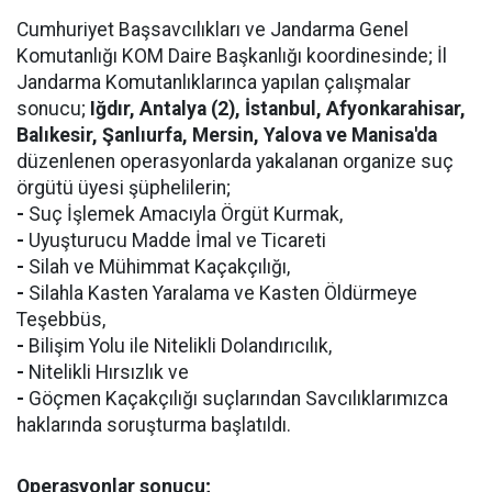
Cumhuriyet Başsavcılıkları ve Jandarma Genel
Komutanlığı KOM Daire Başkanlığı koordinesinde; İl
Jandarma Komutanlıklarınca yapılan çalışmalar
sonucu;
Iğdır, Antalya (2), İstanbul, Afyonkarahisar,
Balıkesir, Şanlıurfa, Mersin, Yalova ve Manisa'da
düzenlenen operasyonlarda yakalanan organize suç
örgütü üyesi şüphelilerin;
-
Suç İşlemek Amacıyla Örgüt Kurmak,
-
Uyuşturucu Madde İmal ve Ticareti
-
Silah ve Mühimmat Kaçakçılığı,
-
Silahla Kasten Yaralama ve Kasten Öldürmeye
Teşebbüs,
-
Bilişim Yolu ile Nitelikli Dolandırıcılık,
-
Nitelikli Hırsızlık ve
-
Göçmen Kaçakçılığı suçlarından Savcılıklarımızca
haklarında soruşturma başlatıldı.
Operasyonlar sonucu;