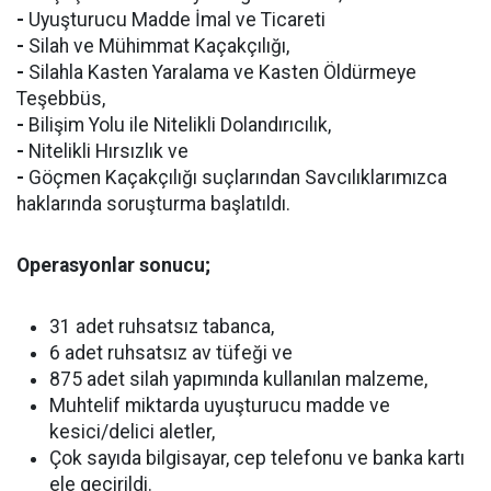
-
Uyuşturucu Madde İmal ve Ticareti
-
Silah ve Mühimmat Kaçakçılığı,
-
Silahla Kasten Yaralama ve Kasten Öldürmeye
Teşebbüs,
-
Bilişim Yolu ile Nitelikli Dolandırıcılık,
-
Nitelikli Hırsızlık ve
-
Göçmen Kaçakçılığı suçlarından Savcılıklarımızca
haklarında soruşturma başlatıldı.
Operasyonlar sonucu;
31 adet ruhsatsız tabanca,
6 adet ruhsatsız av tüfeği ve
875 adet silah yapımında kullanılan malzeme,
Muhtelif miktarda uyuşturucu madde ve
kesici/delici aletler,
Çok sayıda bilgisayar, cep telefonu ve banka kartı
ele geçirildi.