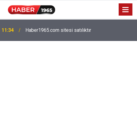
Milyonlarca emekliyi ilgilendiriyor: Zamlı maaşlar
15:52
hesaplarda