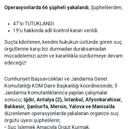
Operasyonlarda 66 şüpheli yakalandı
, Şüphelilerden;
47'si TUTUKLANDI.
19'u hakkında adli kontrol kararı verildi.
Suçta kibirlenen, kendini hukukun üstünde gören suç
örgütlerine karşı biz durmadan duraksamadan
mücadelemizi azim ve kararlılıkla sürdürmeye devam
edeceğiz!
Cumhuriyet Başsavcılıkları ve Jandarma Genel
Komutanlığı KOM Daire Başkanlığı koordinesinde; İl
Jandarma Komutanlıklarınca yapılan çalışmalar
sonucu;
Iğdır, Antalya (2), İstanbul, Afyonkarahisar,
Balıkesir, Şanlıurfa, Mersin, Yalova ve Manisa'da
düzenlenen operasyonlarda yakalanan organize suç
örgütü üyesi şüphelilerin;
-
Suç İşlemek Amacıyla Örgüt Kurmak,