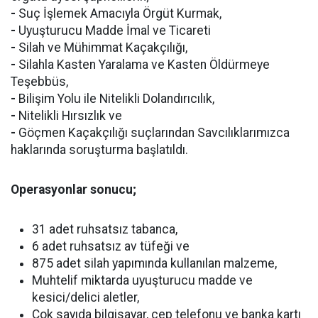
-
Suç İşlemek Amacıyla Örgüt Kurmak,
-
Uyuşturucu Madde İmal ve Ticareti
-
Silah ve Mühimmat Kaçakçılığı,
-
Silahla Kasten Yaralama ve Kasten Öldürmeye
Teşebbüs,
-
Bilişim Yolu ile Nitelikli Dolandırıcılık,
-
Nitelikli Hırsızlık ve
-
Göçmen Kaçakçılığı suçlarından Savcılıklarımızca
haklarında soruşturma başlatıldı.
Operasyonlar sonucu;
31 adet ruhsatsız tabanca,
6 adet ruhsatsız av tüfeği ve
875 adet silah yapımında kullanılan malzeme,
Muhtelif miktarda uyuşturucu madde ve
kesici/delici aletler,
Çok sayıda bilgisayar, cep telefonu ve banka kartı