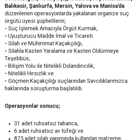
Balıkesir, Şanlıurfa, Mersin, Yalova ve Manisa'da
düzenlenen operasyonlarda yakalanan organize suç
örgütü üyesi şüphelilerin;
-
Suç İşlemek Amacıyla Örgüt Kurmak,
-
Uyuşturucu Madde İmal ve Ticareti
-
Silah ve Mühimmat Kaçakçılığı,
-
Silahla Kasten Yaralama ve Kasten Öldürmeye
Teşebbüs,
-
Bilişim Yolu ile Nitelikli Dolandırıcılık,
-
Nitelikli Hırsızlık ve
-
Göçmen Kaçakçılığı suçlarından Savcılıklarımızca
haklarında soruşturma başlatıldı.
Operasyonlar sonucu;
31 adet ruhsatsız tabanca,
6 adet ruhsatsız av tüfeği ve
875 adet silah yapımında kullanılan malzeme,