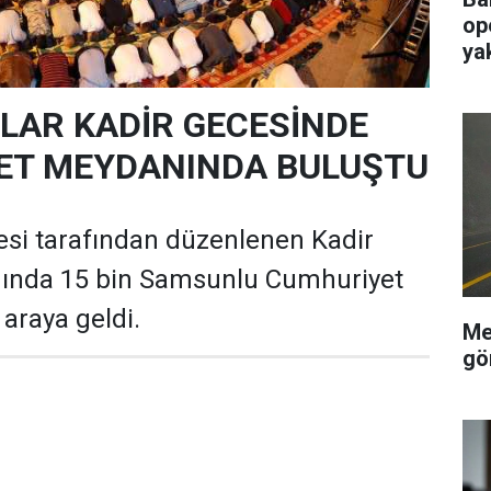
op
ya
AR KADİR GECESİNDE
ET MEYDANINDA BULUŞTU
esi tarafından düzenlenen Kadir
ında 15 bin Samsunlu Cumhuriyet
araya geldi.
Me
gö