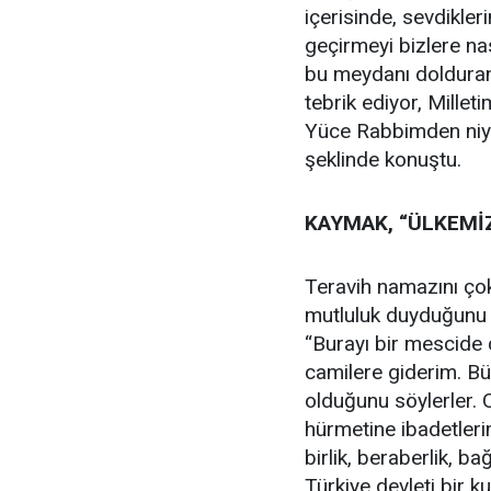
içerisinde, sevdikle
geçirmeyi bizlere na
bu meydanı dolduran
tebrik ediyor, Millet
Yüce Rabbimden niya
şeklinde konuştu.
KAYMAK, “ÜLKEMİZ
Teravih namazını çok 
mutluluk duyduğunu
“Burayı bir mescide
camilere giderim. Büy
olduğunu söylerler. 
hürmetine ibadetleri
birlik, beraberlik, b
Türkiye devleti bir k