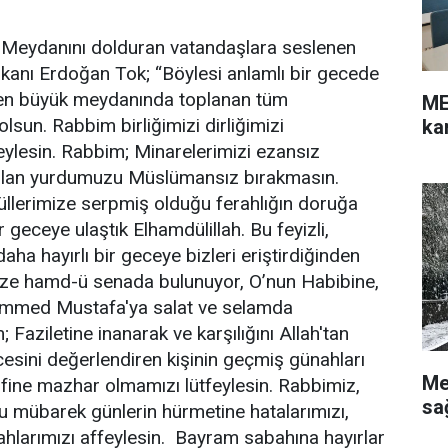
Meydanını dolduran vatandaşlara seslenen
kanı Erdoğan Tok; “Böylesi anlamlı bir gecede
n büyük meydanında toplanan tüm
ME
lsun. Rabbim birliğimizi dirliğimizi
ka
eylesin. Rabbim; Minarelerimizi ezansız
ulan yurdumuzu Müslümansız bırakmasın.
llerimize serpmiş olduğu ferahlığın doruğa
 geceye ulaştık Elhamdülillah. Bu feyizli,
daha hayırlı bir geceye bizleri eriştirdiğinden
ze hamd-ü senada bulunuyor, O’nun Habibine,
mmed Mustafa'ya salat ve selamda
Faziletine inanarak ve karşılığını Allah'tan
esini değerlendiren kişinin geçmiş günahları
Me
rifine mazhar olmamızı lütfeylesin. Rabbimiz,
sa
u mübarek günlerin hürmetine hatalarımızı,
nahlarımızı affeylesin. Bayram sabahına hayırlar