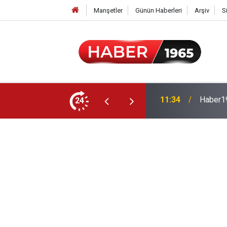
Manşetler
Günün Haberleri
Arşiv
S
24
15:52
Milyonl