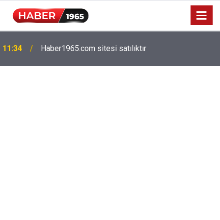
Milyonlarca emekliyi ilgilendiriyor: Zamlı maaşlar
15:52
hesaplarda