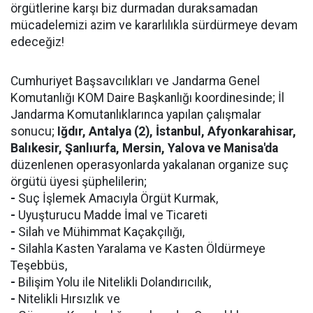
örgütlerine karşı biz durmadan duraksamadan
mücadelemizi azim ve kararlılıkla sürdürmeye devam
edeceğiz!
Cumhuriyet Başsavcılıkları ve Jandarma Genel
Komutanlığı KOM Daire Başkanlığı koordinesinde; İl
Jandarma Komutanlıklarınca yapılan çalışmalar
sonucu;
Iğdır, Antalya (2), İstanbul, Afyonkarahisar,
Balıkesir, Şanlıurfa, Mersin, Yalova ve Manisa'da
düzenlenen operasyonlarda yakalanan organize suç
örgütü üyesi şüphelilerin;
-
Suç İşlemek Amacıyla Örgüt Kurmak,
-
Uyuşturucu Madde İmal ve Ticareti
-
Silah ve Mühimmat Kaçakçılığı,
-
Silahla Kasten Yaralama ve Kasten Öldürmeye
Teşebbüs,
-
Bilişim Yolu ile Nitelikli Dolandırıcılık,
-
Nitelikli Hırsızlık ve