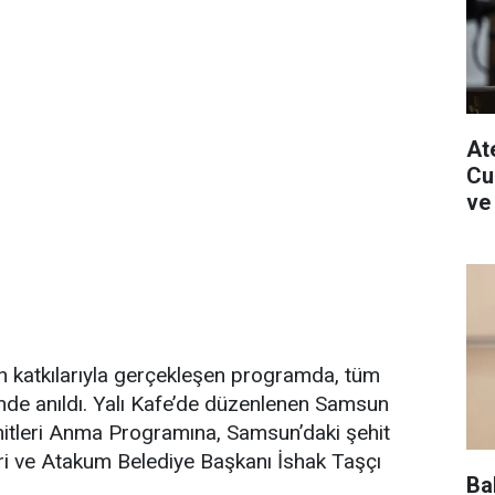
Ate
Cu
ve
n katkılarıyla gerçekleşen programda, tüm
ğinde anıldı. Yalı Kafe’de düzenlenen Samsun
hitleri Anma Programına, Samsun’daki şehit
leri ve Atakum Belediye Başkanı İshak Taşçı
Ba