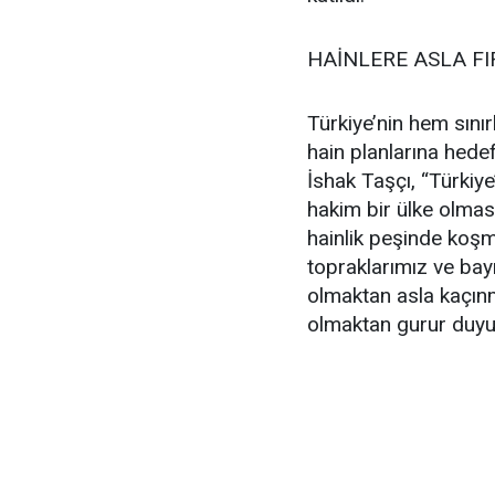
HAİNLERE ASLA F
Türkiye’nin hem sınır
hain planlarına hed
İshak Taşçı, “Türkiy
hakim bir ülke olmas
hainlik peşinde koşm
topraklarımız ve bay
olmaktan asla kaçınm
olmaktan gurur duyu