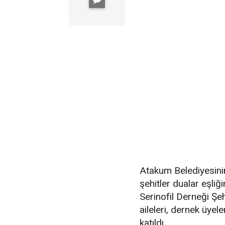
Atakum Belediyesini
şehitler dualar eşli
Serinofil Derneği Şe
aileleri, dernek üye
katıldı.