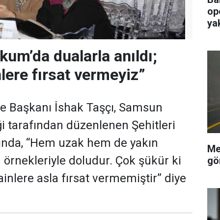
op
ya
kum’da dualarla anıldı;
lere fırsat vermeyiz”
e Başkanı İshak Taşçı, Samsun
ği tarafından düzenlenen Şehitleri
nda, “Hem uzak hem de yakın
Me
 örnekleriyle doludur. Çok şükür ki
gö
ainlere asla fırsat vermemiştir” diye