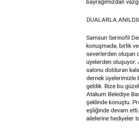
bayrağımızdan vazg
DUALARLA ANILDI
Samsun Serinofil Der
konuşmada, birlik ve
severlerden oluşan d
üyelerden oluşuyor.
salonu dolduran kalab
dernek üyelerimizle bi
geldik. Bize bu güz
Atakum Belediye Baş
şeklinde konuştu. Pr
eşliğinde devam ett
ailelerine hediyeler t