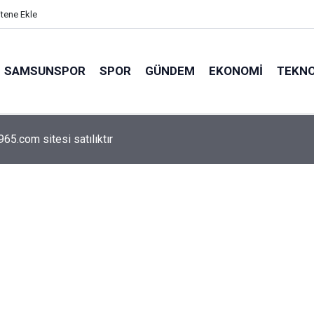
itene Ekle
SAMSUNSPOR
SPOR
GÜNDEM
EKONOMI
TEKNO
arca emekliyi ilgilendiriyor: Zamlı maaşlar hesaplarda