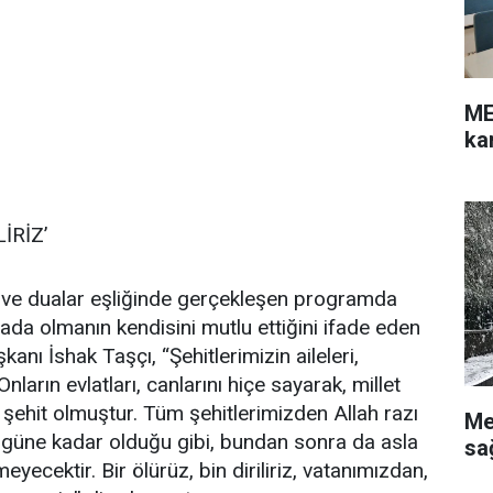
ME
ka
LİRİZ’
ti ve dualar eşliğinde gerçekleşen programda
 arada olmanın kendisini mutlu ettiğini ifade eden
nı İshak Taşçı, “Şehitlerimizin aileleri,
 Onların evlatları, canlarını hiçe sayarak, millet
 şehit olmuştur. Tüm şehitlerimizden Allah razı
Me
bugüne kadar olduğu gibi, bundan sonra da asla
sa
ecektir. Bir ölürüz, bin diriliriz, vatanımızdan,