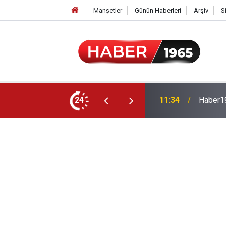
Manşetler
Günün Haberleri
Arşiv
S
24
15:52
Milyonl