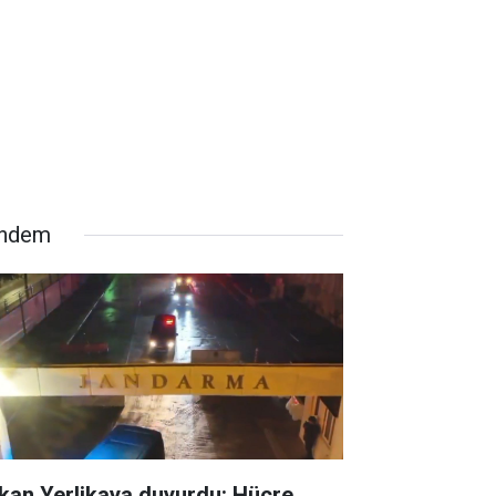
ndem
kan Yerlikaya duyurdu: Hücre