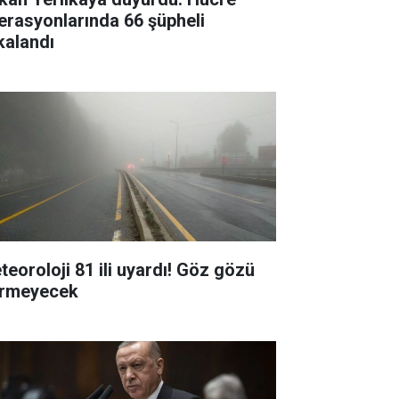
erasyonlarında 66 şüpheli
kalandı
teoroloji 81 ili uyardı! Göz gözü
rmeyecek