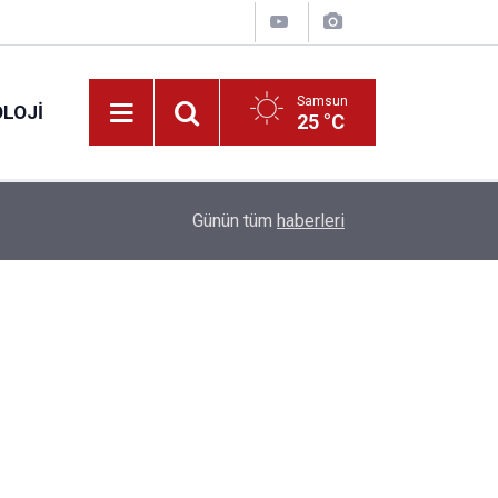
Samsun
LOJI
25 °C
13:53
Fahiş fiyatlar nedeniyle işletmelere 101 milyon l
Günün tüm
haberleri