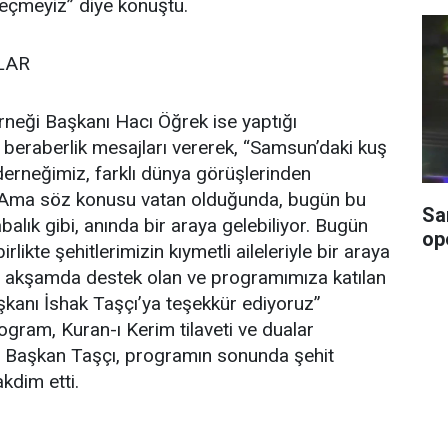
eçmeyiz” diye konuştu.
LAR
neği Başkanı Hacı Öğrek ise yaptığı
 beraberlik mesajları vererek, “Samsun’daki kuş
erneğimiz, farklı dünya görüşlerinden
 Ama söz konusu vatan olduğunda, bugün bu
Sa
alık gibi, anında bir araya gelebiliyor. Bugün
op
rlikte şehitlerimizin kıymetli aileleriyle bir araya
el akşamda destek olan ve programımıza katılan
kanı İshak Taşçı’ya teşekkür ediyoruz”
ogram, Kuran-ı Kerim tilaveti ve dualar
i. Başkan Taşçı, programın sonunda şehit
akdim etti.