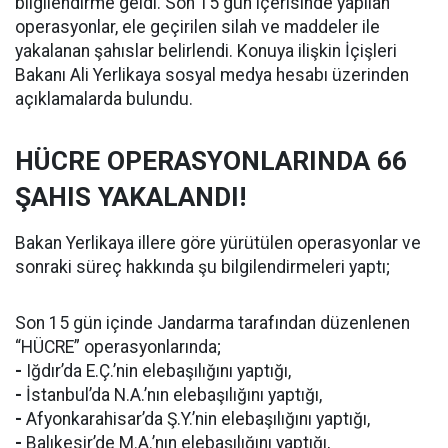
bilgilendirme geldi. Son 15 gün içerisinde yapılan
operasyonlar, ele geçirilen silah ve maddeler ile
yakalanan şahıslar belirlendi. Konuya ilişkin İçişleri
Bakanı Ali Yerlikaya sosyal medya hesabı üzerinden
açıklamalarda bulundu.
HÜCRE OPERASYONLARINDA 66
ŞAHIS YAKALANDI!
Bakan Yerlikaya illere göre yürütülen operasyonlar ve
sonraki süreç hakkında şu bilgilendirmeleri yaptı;
Son 15 gün içinde Jandarma tarafından düzenlenen
“HÜCRE” operasyonlarında;
-
Iğdır’da E.Ç.’nin elebaşılığını yaptığı,
-
İstanbul’da N.A.’nın elebaşılığını yaptığı,
-
Afyonkarahisar’da Ş.Y.’nin elebaşılığını yaptığı,
-
Balıkesir’de M.A.’nın elebaşılığını yaptığı,