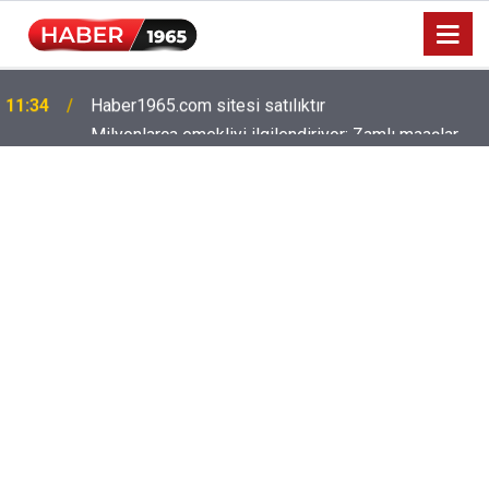
Milyonlarca emekliyi ilgilendiriyor: Zamlı maaşlar
15:52
hesaplarda