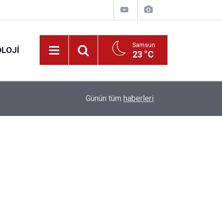
Samsun
LOJI
23 °C
13:53
Fahiş fiyatlar nedeniyle işletmelere 101 milyon l
Günün tüm
haberleri