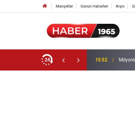
Manşetler
Günün Haberleri
Arşiv
S
24
15:52
Milyonl