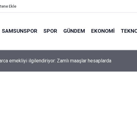
itene Ekle
SAMSUNSPOR
SPOR
GÜNDEM
EKONOMI
TEKNO
arca emekliyi ilgilendiriyor: Zamlı maaşlar hesaplarda