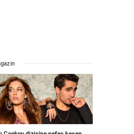
gazin
lı Çapkını dizisine nefes kesen