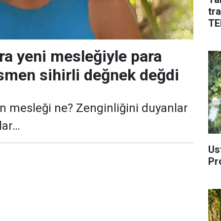
tr
TE
ra yeni mesleğiyle para
smen sihirli değnek değdi
n mesleği ne? Zenginliğini duyanlar
ylar…
Us
Pr