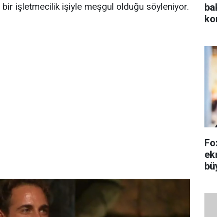
bir işletmecilik işiyle meşgul olduğu söyleniyor.
ba
ko
Fox
ek
bü