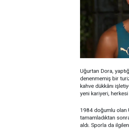
Uğurtan Dora, yaptığı
denenmemiş bir turizm
kahve dükkânı işletiy
yeni kariyeri, herkesi 
1984 doğumlu olan Uğ
tamamladıktan sonra 
aldı. Sporla da ilgi