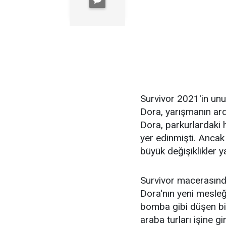
Survivor 2021'in unu
Dora, yarışmanın ard
Dora, parkurlardaki h
yer edinmişti. Anca
büyük değişiklikler y
Survivor macerasınd
Dora'nın yeni mesle
bomba gibi düşen bil
araba turları işine gi