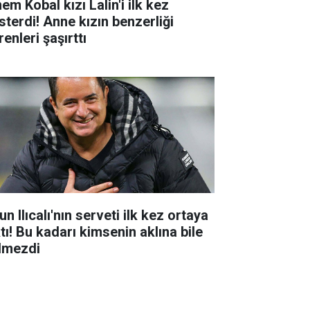
em Kobal kızı Lalin'i ilk kez
sterdi! Anne kızın benzerliği
enleri şaşırttı
n Ilıcalı'nın serveti ilk kez ortaya
tı! Bu kadarı kimsenin aklına bile
lmezdi