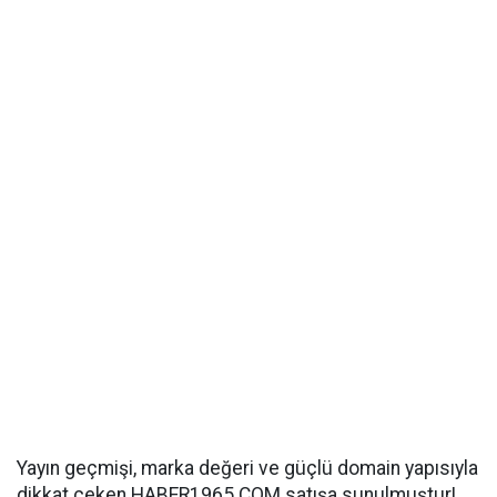
Yayın geçmişi, marka değeri ve güçlü domain yapısıyla
dikkat çeken HABER1965.COM satışa sunulmuştur!