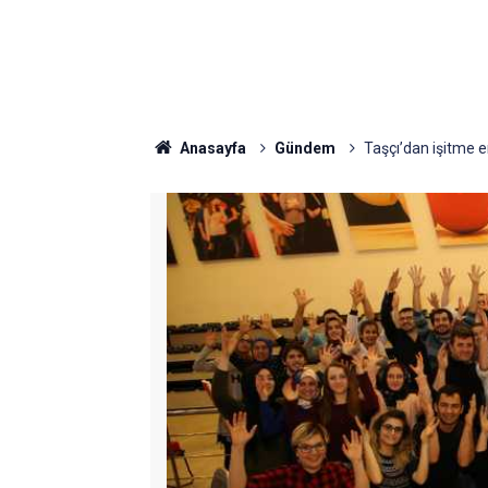
Anasayfa
Gündem
Taşçı’dan işitme e