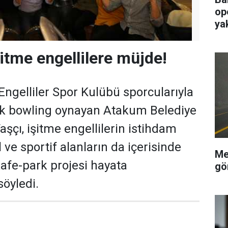
op
ya
şitme engellilere müjde!
ngelliler Spor Kulübü sporcularıyla
rek bowling oynayan Atakum Belediye
şçı, işitme engellilerin istihdam
l ve sportif alanların da içerisinde
Me
afe-park projesi hayata
gö
söyledi.