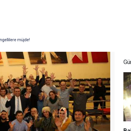
ngellilere müjde!
Gü
Ba