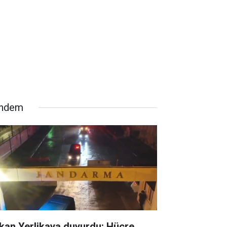
ndem
kan Yerlikaya duyurdu: Hücre