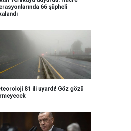
erasyonlarında 66 şüpheli
kalandı
teoroloji 81 ili uyardı! Göz gözü
rmeyecek