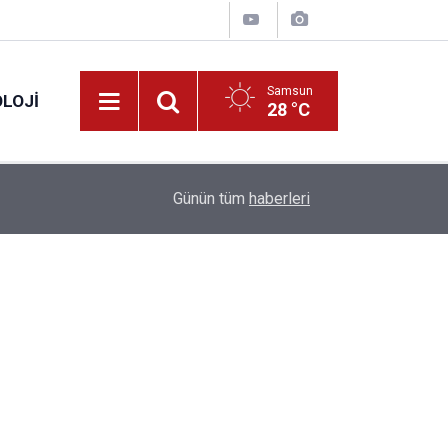
Samsun
LOJI
28 °C
13:53
Fahiş fiyatlar nedeniyle işletmelere 101 milyon l
Günün tüm
haberleri