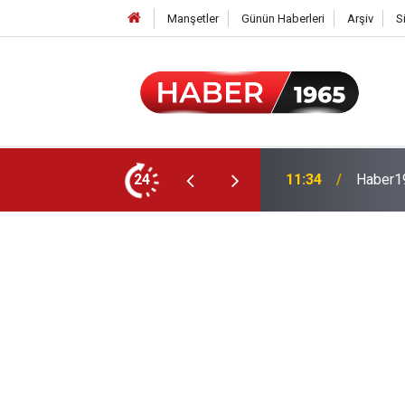
Manşetler
Günün Haberleri
Arşiv
S
24
15:52
Milyonl