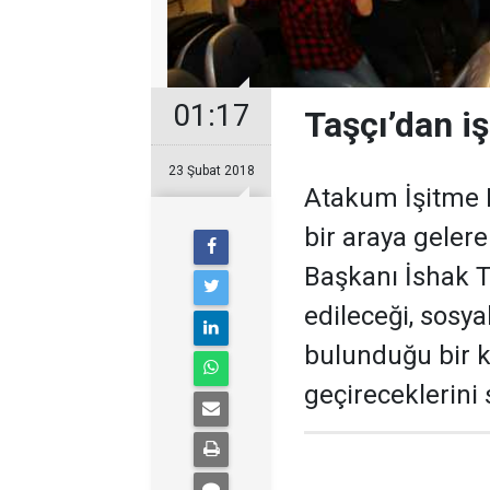
01:17
Taşçı’dan i
23 Şubat 2018
Atakum İşitme E
bir araya gele
Başkanı İshak Ta
edileceği, sosya
bulunduğu bir k
geçireceklerini 