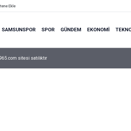
itene Ekle
SAMSUNSPOR
SPOR
GÜNDEM
EKONOMI
TEKNO
arca emekliyi ilgilendiriyor: Zamlı maaşlar hesaplarda