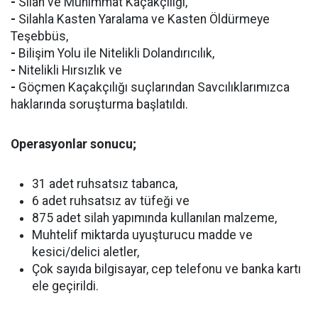
-
Silah ve Mühimmat Kaçakçılığı,
-
Silahla Kasten Yaralama ve Kasten Öldürmeye
Teşebbüs,
-
Bilişim Yolu ile Nitelikli Dolandırıcılık,
-
Nitelikli Hırsızlık ve
-
Göçmen Kaçakçılığı suçlarından Savcılıklarımızca
haklarında soruşturma başlatıldı.
Operasyonlar sonucu;
31 adet ruhsatsız tabanca,
6 adet ruhsatsız av tüfeği ve
875 adet silah yapımında kullanılan malzeme,
Muhtelif miktarda uyuşturucu madde ve
kesici/delici aletler,
Çok sayıda bilgisayar, cep telefonu ve banka kartı
ele geçirildi.