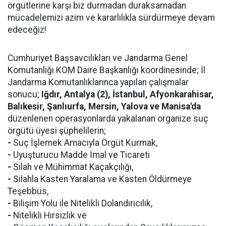
örgütlerine karşı biz durmadan duraksamadan
mücadelemizi azim ve kararlılıkla sürdürmeye devam
edeceğiz!
Cumhuriyet Başsavcılıkları ve Jandarma Genel
Komutanlığı KOM Daire Başkanlığı koordinesinde; İl
Jandarma Komutanlıklarınca yapılan çalışmalar
sonucu;
Iğdır, Antalya (2), İstanbul, Afyonkarahisar,
Balıkesir, Şanlıurfa, Mersin, Yalova ve Manisa'da
düzenlenen operasyonlarda yakalanan organize suç
örgütü üyesi şüphelilerin;
-
Suç İşlemek Amacıyla Örgüt Kurmak,
-
Uyuşturucu Madde İmal ve Ticareti
-
Silah ve Mühimmat Kaçakçılığı,
-
Silahla Kasten Yaralama ve Kasten Öldürmeye
Teşebbüs,
-
Bilişim Yolu ile Nitelikli Dolandırıcılık,
-
Nitelikli Hırsızlık ve