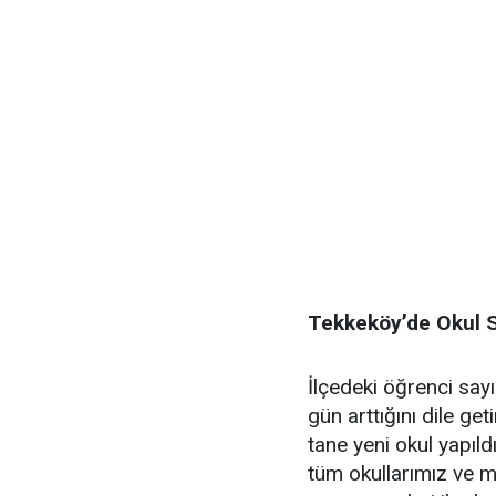
Tekkeköy’de Okul S
İlçedeki öğrenci sayı
gün arttığını dile get
tane yeni okul yapıl
tüm okullarımız ve me