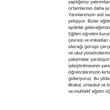
yaptığımız yatırımlar
ortamlarının daha iy
Yarınlarımızın asıl s
yetişiyor. Bizler eğ
aydınlık geleceğimize
Eğitim öğretim kurumla
çevresi ve imkanları n
olacağı görüşü çerç
ve okul yöneticilerim
çalışmalar yürütüyoru
iyileştirilmesinin ya
öğrencilerimizin kırta
gideriyoruz. Bu yılda 
ilkokul, ortaokul ve
ve muhtelif eğitim ö