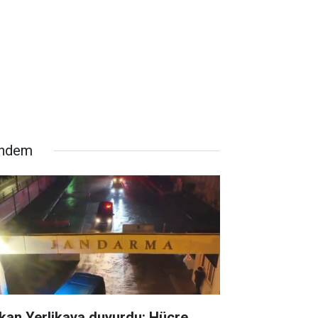
ndem
kan Yerlikaya duyurdu: Hücre