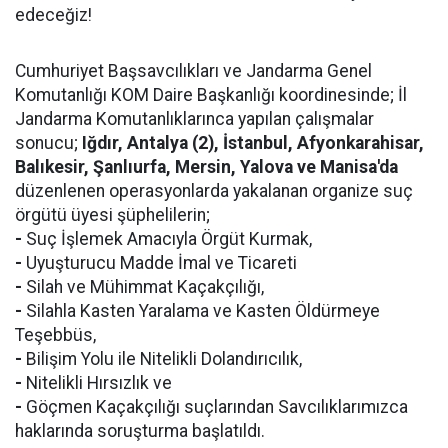
edeceğiz!
Cumhuriyet Başsavcılıkları ve Jandarma Genel
Komutanlığı KOM Daire Başkanlığı koordinesinde; İl
Jandarma Komutanlıklarınca yapılan çalışmalar
sonucu;
Iğdır, Antalya (2), İstanbul, Afyonkarahisar,
Balıkesir, Şanlıurfa, Mersin, Yalova ve Manisa'da
düzenlenen operasyonlarda yakalanan organize suç
örgütü üyesi şüphelilerin;
-
Suç İşlemek Amacıyla Örgüt Kurmak,
-
Uyuşturucu Madde İmal ve Ticareti
-
Silah ve Mühimmat Kaçakçılığı,
-
Silahla Kasten Yaralama ve Kasten Öldürmeye
Teşebbüs,
-
Bilişim Yolu ile Nitelikli Dolandırıcılık,
-
Nitelikli Hırsızlık ve
-
Göçmen Kaçakçılığı suçlarından Savcılıklarımızca
haklarında soruşturma başlatıldı.