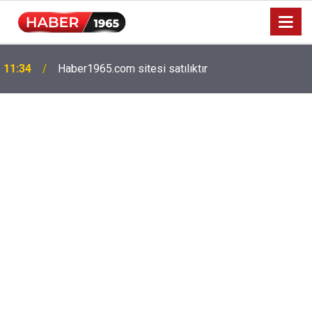
11:34
Haber1965.com sitesi satılıktır
Milyonlarca emekliyi ilgilendiriyor: Zamlı maaşlar
15:52
hesaplarda