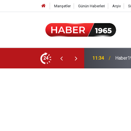
Manşetler
Günün Haberleri
Arşiv
S
24
15:52
Milyonl