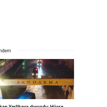
ndem
kan Yerlikaya duyurdu: Hücre