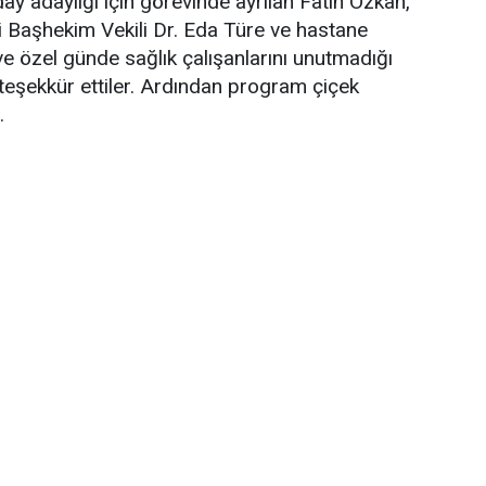
aday adaylığı için görevinde ayrılan Fatih Özkan,
 Başhekim Vekili Dr. Eda Türe ve hastane
ve özel günde sağlık çalışanlarını unutmadığı
teşekkür ettiler. Ardından program çiçek
.