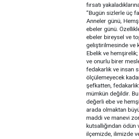
fırsatı yakaladıklar
“Bugün sizlerle üç fa
Anneler günü, Hemşi
ebeler günü. Özellik
ebeler bireysel ve t
geliştirilmesinde ve
Ebelik ve hemşirelik;
ve onurlu birer mesle
fedakarlık ve insan 
ölçülemeyecek kadar 
şefkatten, fedakarlık
mümkün değildir. Bu 
değerli ebe ve hemşi
arada olmaktan büyü
maddi ve manevi zorl
kutsallığından ödün v
ilçemizde, ilimizde 