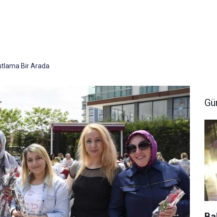
utlama Bir Arada
Gü
Ba