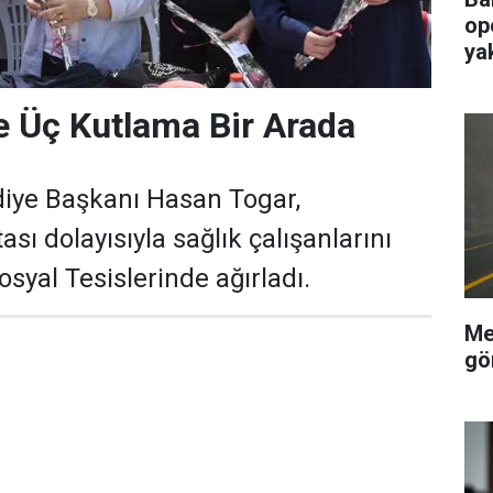
op
ya
 Üç Kutlama Bir Arada
iye Başkanı Hasan Togar,
sı dolayısıyla sağlık çalışanlarını
syal Tesislerinde ağırladı.
Me
gö