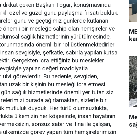
ına dikkat çeken Başkan Togar, konuşmasında
rklı özel ve güzel günü paylaşma fırsatı bulduk.
reler günü ve geçtiğimiz günlerde kutlanan
le önemli bir mesleğe sahip olan hemşireler ve
ME
oplumsal sağlık hizmetlerinin yürütülmesinde,
ka
 korunmasında önemli bir rol üstlenmektedirler.
 insan sevgisiyle, şefkatle, sabırla yapılan kutsal
ktir. Gerçekten icra ettiğiniz bu meslekler
sevgisiyle yapılan değeri maddiyatla
ulvi görevlerdir. Bu nedenle, sevgiden,
tan uzak bir kişinin bu mesleği icra etmesi
gün sağlık hizmetlerinde önemli yer tutan siz
relerimizi burada ağırlamaktan, sizlerle bir
k mutluluk duyduk. Her türlü olumsuzlukta,
ukta ülkemizin her köşesinde, insan hayatının
Me
ermeksizin, sonsuz sabır ve itina ile çalışan,
sa
ve ülkemizde görev yapan tüm hemşirelerimizin