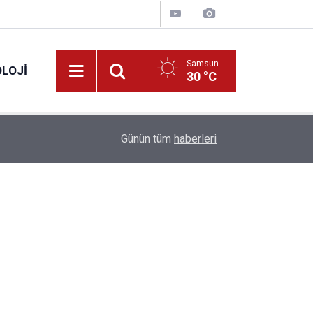
Samsun
LOJI
30 °C
13:53
Fahiş fiyatlar nedeniyle işletmelere 101 milyon l
Günün tüm
haberleri