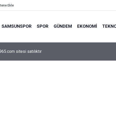
itene Ekle
SAMSUNSPOR
SPOR
GÜNDEM
EKONOMI
TEKNO
arca emekliyi ilgilendiriyor: Zamlı maaşlar hesaplarda