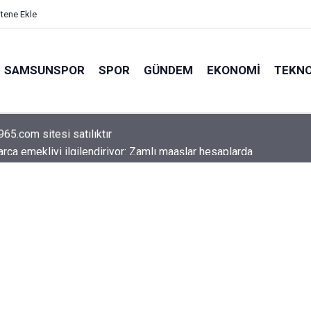
itene Ekle
SAMSUNSPOR
SPOR
GÜNDEM
EKONOMI
TEKNO
arca emekliyi ilgilendiriyor: Zamlı maaşlar hesaplarda