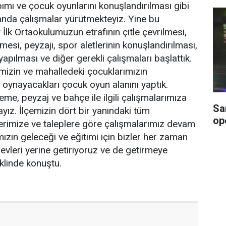
pımı ve çocuk oyunlarını konuşlandırılması gibi
landa çalışmalar yürütmekteyiz. Yine bu
k Ortaokulumuzun etrafının çitle çevrilmesi,
esi, peyzajı, spor aletlerinin konuşlandırılması,
apılması ve diğer gerekli çalışmaları başlattık.
rimizin ve mahalledeki çocuklarımızın
n oynayacakları çocuk oyun alanını yaptık.
me, peyzaj ve bahçe ile ilgili çalışmalarımıza
Sa
ız. İlçemizin dört bir yanındaki tüm
op
lerimize ve taleplere göre çalışmalarımız devam
mızın geleceği ve eğitimi için bizler her zaman
vleri yerine getiriyoruz ve de getirmeye
linde konuştu.