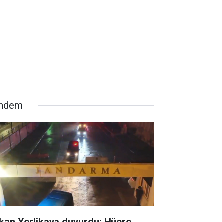
ndem
kan Yerlikaya duyurdu: Hücre