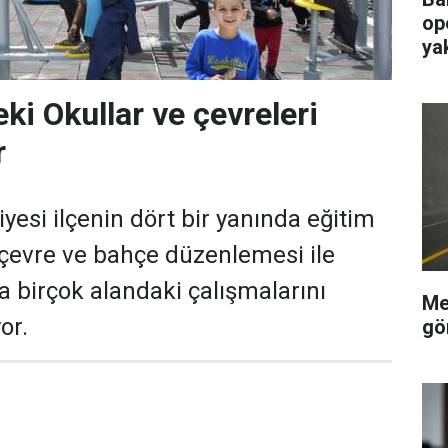
op
ya
ki Okullar ve çevreleri
r
yesi ilçenin dört bir yanında eğitim
 çevre ve bahçe düzenlemesi ile
a birçok alandaki çalışmalarını
Me
or.
gö