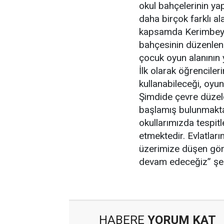
okul bahçelerinin ya
daha birçok farklı a
kapsamda Kerimbey İl
bahçesinin düzenlenm
çocuk oyun alanının y
İlk olarak öğrencile
kullanabileceği, oyu
Şimdide çevre düzele
başlamış bulunmaktay
okullarımızda tespit
etmektedir. Evlatları
üzerimize düşen göre
devam edeceğiz” şek
HABERE
YORUM KAT