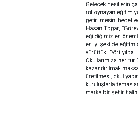
Gelecek nesillerin ça
rol oynayan eğitim yuv
getirilmesini hedefl
Hasan Togar, “Göreve
eğildiğimiz en öneml
en iyi şekilde eğitim
yürüttük. Dört yılda i
Okullarımıza her türl
kazandırılmak maksad
üretilmesi, okul yapı
kuruluşlarla temasla
marka bir şehir halin