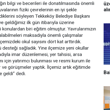
ğın bilgi ve becerileri ile donatılmasında önemli
üz
al
alarının fiziki çevrelerinin en iyi şekle
ediklerini söyleyen Tekkeköy Belediye Başkanı
 geldiğimiz ilk gün itibarıyla üzerine
i konulardan biri eğitim olmuştur. Yavrularımızın
 alabilmeleri maksadıyla önemli çalışmalar
lçemizdeki okul sayısını dört kat arttırdık.
ü desteği sağladık. Yine ilçemize yeni okullar
ıyla imar düzenlemesi, yer tahsisi, arsa
mı için yatırımcı bulunması ve resmi kurum ile
r ve görüşmeler yaptık. İlçemiz artık eğitimde
Ba
e geldi” dedi.