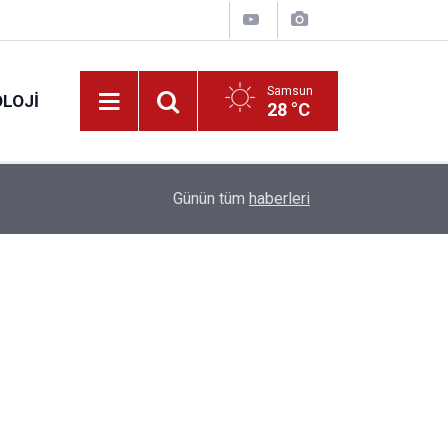
Samsun
LOJI
28 °C
13:53
Fahiş fiyatlar nedeniyle işletmelere 101 milyon l
Günün tüm
haberleri