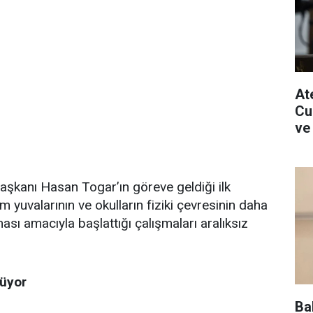
Ate
Cu
ve
şkanı Hasan Togar’ın göreve geldiği ilk
m yuvalarının ve okulların fiziki çevresinin daha
ası amacıyla başlattığı çalışmaları aralıksız
rüyor
Ba