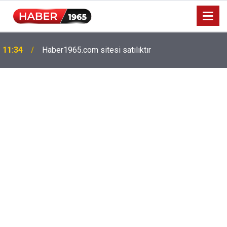
Milyonlarca emekliyi ilgilendiriyor: Zamlı maaşlar
15:52
hesaplarda