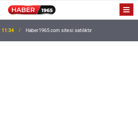
Milyonlarca emekliyi ilgilendiriyor: Zamlı maaşlar
15:52
hesaplarda