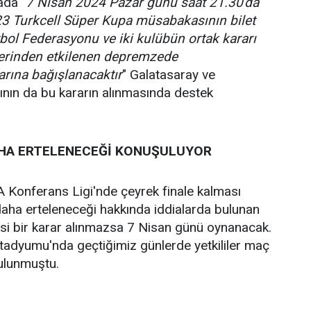
ada "
7 Nisan 2024 Pazar günü saat 21.30'da
3 Turkcell Süper Kupa müsabakasının bilet
utbol Federasyonu ve iki kulübün ortak kararı
lerinden etkilenen depremzede
arına bağışlanacaktır
" Galatasaray ve
ının da bu kararın alınmasında destek
AHA ERTELENECEĞİ KONUŞULUYOR
 Konferans Ligi'nde çeyrek finale kalması
aha erteleneceği hakkında iddialarda bulunan
si bir karar alınmazsa 7 Nisan günü oynanacak.
tadyumu'nda geçtiğimiz günlerde yetkililer maç
ulunmuştu.