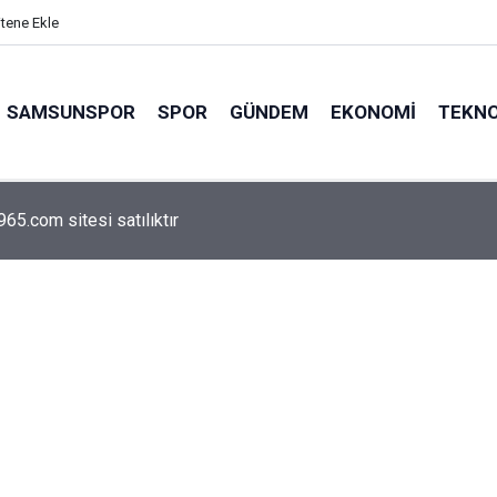
itene Ekle
SAMSUNSPOR
SPOR
GÜNDEM
EKONOMI
TEKNO
arca emekliyi ilgilendiriyor: Zamlı maaşlar hesaplarda