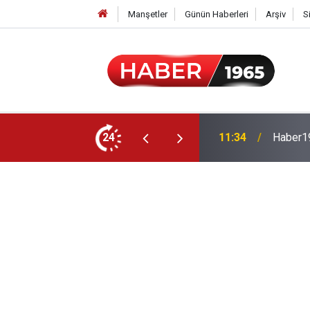
Manşetler
Günün Haberleri
Arşiv
S
24
15:52
Milyonl