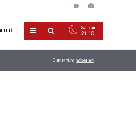
Samsun
LOJI
21 °C
13:53
Fahiş fiyatlar nedeniyle işletmelere 101 milyon l
Günün tüm
haberleri