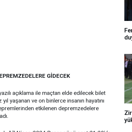
Fe
du
 DEPREMZEDELERE GİDECEK
zılı açıklama ile maçtan elde edilecek bilet
iz yıl yaşanan ve on binlerce insanın hayatını
depremlerinden etkilenen depremzedelere
Zi
adı.
yük