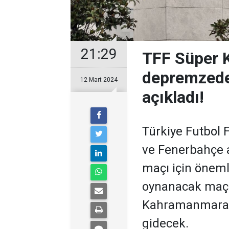
21:29
TFF Süper Ku
depremzede
12 Mart 2024
açıkladı!
Türkiye Futbol 
ve Fenerbahçe 
maçı için önemli
oynanacak maçın
Kahramanmaraş
gidecek.