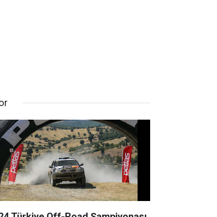
or
24 Türkiye Off-Road Şampiyonası