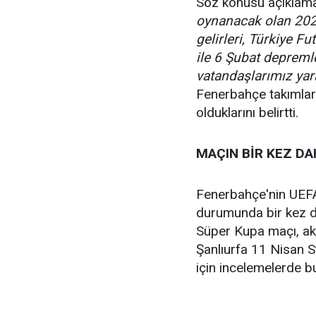
Söz konusu açıklam
oynanacak olan 202
gelirleri, Türkiye F
ile 6 Şubat deprem
vatandaşlarımız yar
Fenerbahçe takımlar
olduklarını belirtti.
MAÇIN BİR KEZ D
Fenerbahçe'nin UEFA
durumunda bir kez d
Süper Kupa maçı, ak
Şanlıurfa 11 Nisan S
için incelemelerde b