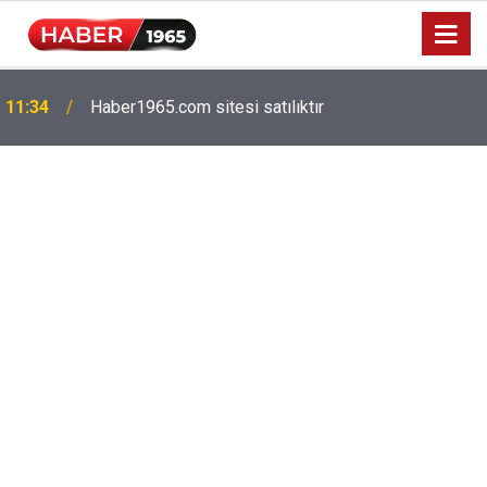
Milyonlarca emekliyi ilgilendiriyor: Zamlı maaşlar
15:52
hesaplarda