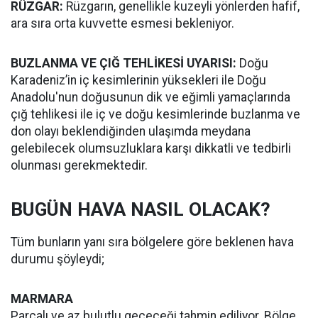
RÜZGAR:
Rüzgarın, genellikle kuzeyli yönlerden hafif,
ara sıra orta kuvvette esmesi bekleniyor.
BUZLANMA VE ÇIĞ TEHLİKESİ UYARISI:
Doğu
Karadeniz’in iç kesimlerinin yüksekleri ile Doğu
Anadolu'nun doğusunun dik ve eğimli yamaçlarında
çığ tehlikesi ile iç ve doğu kesimlerinde buzlanma ve
don olayı beklendiğinden ulaşımda meydana
gelebilecek olumsuzluklara karşı dikkatli ve tedbirli
olunması gerekmektedir.
BUGÜN HAVA NASIL OLACAK?
Tüm bunların yanı sıra bölgelere göre beklenen hava
durumu şöyleydi;
MARMARA
Parçalı ve az bulutlu geçeceği tahmin ediliyor. Bölge