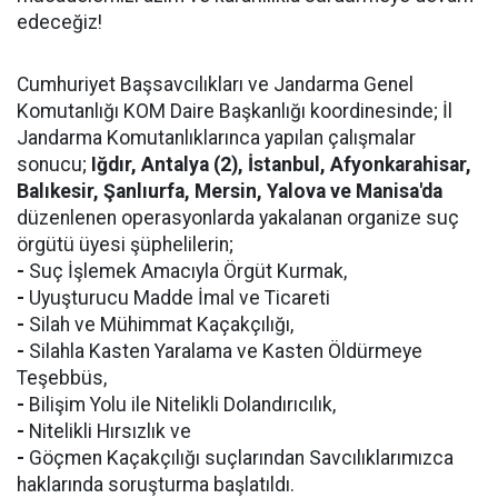
edeceğiz!
Cumhuriyet Başsavcılıkları ve Jandarma Genel
Komutanlığı KOM Daire Başkanlığı koordinesinde; İl
Jandarma Komutanlıklarınca yapılan çalışmalar
sonucu;
Iğdır, Antalya (2), İstanbul, Afyonkarahisar,
Balıkesir, Şanlıurfa, Mersin, Yalova ve Manisa'da
düzenlenen operasyonlarda yakalanan organize suç
örgütü üyesi şüphelilerin;
-
Suç İşlemek Amacıyla Örgüt Kurmak,
-
Uyuşturucu Madde İmal ve Ticareti
-
Silah ve Mühimmat Kaçakçılığı,
-
Silahla Kasten Yaralama ve Kasten Öldürmeye
Teşebbüs,
-
Bilişim Yolu ile Nitelikli Dolandırıcılık,
-
Nitelikli Hırsızlık ve
-
Göçmen Kaçakçılığı suçlarından Savcılıklarımızca
haklarında soruşturma başlatıldı.