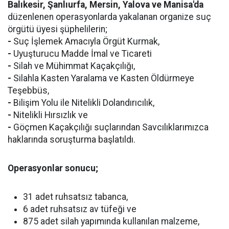
Balıkesir, Şanlıurfa, Mersin, Yalova ve Manisa'da
düzenlenen operasyonlarda yakalanan organize suç
örgütü üyesi şüphelilerin;
-
Suç İşlemek Amacıyla Örgüt Kurmak,
-
Uyuşturucu Madde İmal ve Ticareti
-
Silah ve Mühimmat Kaçakçılığı,
-
Silahla Kasten Yaralama ve Kasten Öldürmeye
Teşebbüs,
-
Bilişim Yolu ile Nitelikli Dolandırıcılık,
-
Nitelikli Hırsızlık ve
-
Göçmen Kaçakçılığı suçlarından Savcılıklarımızca
haklarında soruşturma başlatıldı.
Operasyonlar sonucu;
31 adet ruhsatsız tabanca,
6 adet ruhsatsız av tüfeği ve
875 adet silah yapımında kullanılan malzeme,