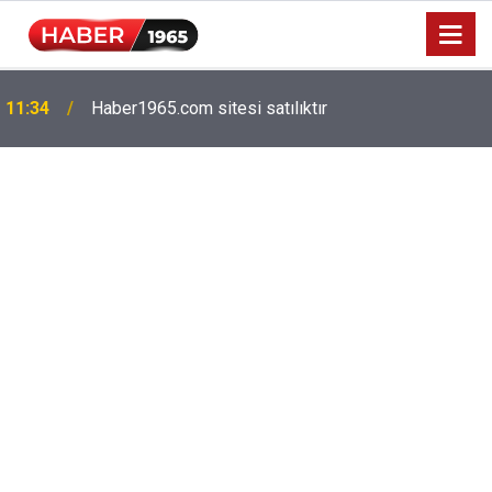
Milyonlarca emekliyi ilgilendiriyor: Zamlı maaşlar
15:52
hesaplarda