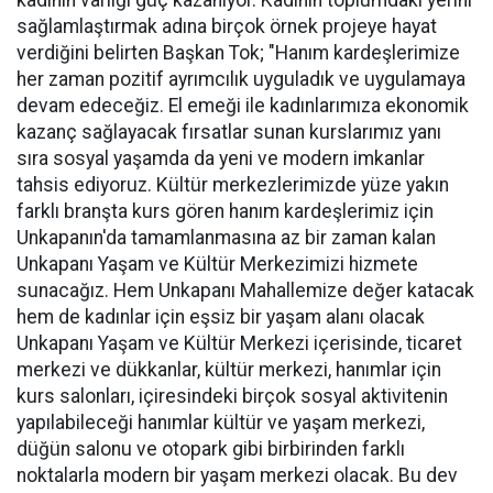
kadının varlığı güç kazanıyor. Kadının toplumdaki yerini
sağlamlaştırmak adına birçok örnek projeye hayat
verdiğini belirten Başkan Tok; "Hanım kardeşlerimize
her zaman pozitif ayrımcılık uyguladık ve uygulamaya
devam edeceğiz. El emeği ile kadınlarımıza ekonomik
kazanç sağlayacak fırsatlar sunan kurslarımız yanı
sıra sosyal yaşamda da yeni ve modern imkanlar
tahsis ediyoruz. Kültür merkezlerimizde yüze yakın
farklı branşta kurs gören hanım kardeşlerimiz için
Unkapanın'da tamamlanmasına az bir zaman kalan
Unkapanı Yaşam ve Kültür Merkezimizi hizmete
sunacağız. Hem Unkapanı Mahallemize değer katacak
hem de kadınlar için eşsiz bir yaşam alanı olacak
Unkapanı Yaşam ve Kültür Merkezi içerisinde, ticaret
merkezi ve dükkanlar, kültür merkezi, hanımlar için
kurs salonları, içiresindeki birçok sosyal aktivitenin
yapılabileceği hanımlar kültür ve yaşam merkezi,
düğün salonu ve otopark gibi birbirinden farklı
noktalarla modern bir yaşam merkezi olacak. Bu dev