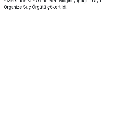
-
Mersin’de M.E.Ö.’nün elebaşılığını yaptığı 10 ayrı
Organize Suç Örgütü çökertildi.